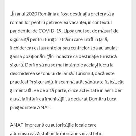
„În anul 2020 România a fost destinaţia preferată a
românilor pentru petrecerea vacanţei, în contextul
pandemiei de COVID-19. Lipsa unui set de măsuri de
siguranţă pentru turiştii străini care intră în ţară,
închiderea restaurantelor sau centrelor spa au anulat
şansa poziţionării ţării noastre ca destinaţie turistică
sigură. Dorim să nu se mai întâmple acelaşi lucru la
deschiderea sezonului de iarnă. Turismul, dacă este
practicat în siguranţă, înseamnă atât sănătate fizică, cât
şi mentală. Pe de altă parte, orice activitate în aer liber
ajută la întărirea imunităţii”, a declarat Dumitru Luca,
preşedintele ANAT.
ANAT împreună cu autorităţile locale care
administrează staţiunile montane vin astfel în