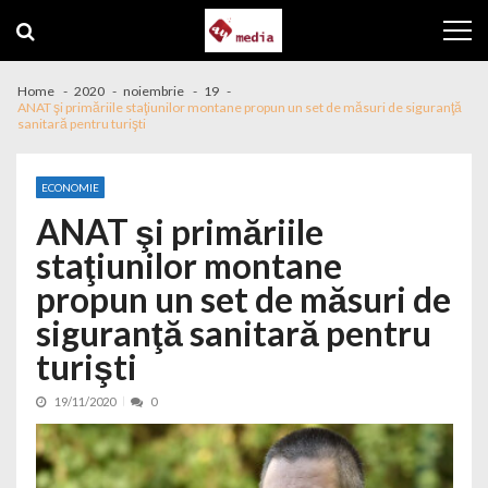
Skip to navigation
Skip to content
Home
2020
noiembrie
19
ANAT şi primăriile staţiunilor montane propun un set de măsuri de siguranţă
sanitară pentru turişti
ECONOMIE
ANAT şi primăriile
staţiunilor montane
propun un set de măsuri de
siguranţă sanitară pentru
turişti
19/11/2020
0