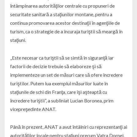
întâmpinarea autorităţilor centrale cu propuneri de
securitate sanitară a staţiunilor montane, pentru a
continua promovarea acestor destinaţii în agenţiile de
turism, ca o strategie de a încuraja turiştii să meargă în
staţiuni.
„Este necesar ca turiştii să se simtă în siguranţă iar
factorii de decizie trebuie să elaboreze şi să
implementeze un set de măsuri care să ofere încredere
turiştilor. Putem lua exemplul măsurilor luate în
staţiunile de schi din Franţa, care îşi aşteaptă cu
încredere turiştii”, a subliniat Lucian Boronea, prim
vicepreşedinte ANAT.
Până în prezent, ANAT a avut întâlniri cu reprezentanţi ai
autorităţilor locale pentru staţiuni precum Vatra Dornei,