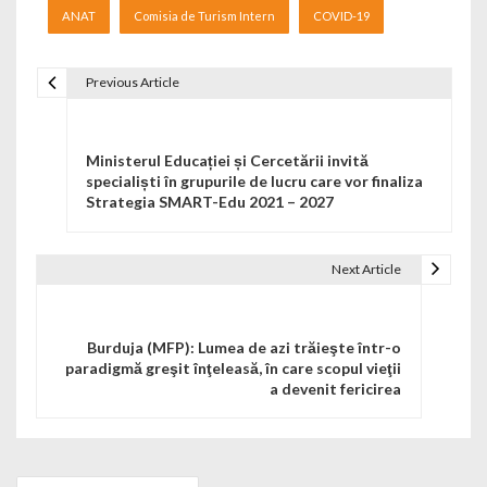
ANAT
Comisia de Turism Intern
COVID-19
Previous Article
Navigare în articole
Ministerul Educației și Cercetării invită
specialiști în grupurile de lucru care vor finaliza
Strategia SMART-Edu 2021 – 2027
Next Article
Burduja (MFP): Lumea de azi trăieşte într-o
paradigmă greşit înţeleasă, în care scopul vieţii
a devenit fericirea
Search for: