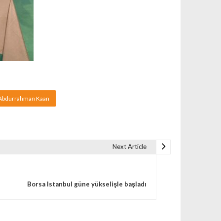
 Abdurrahman Kaan
Next Article
Borsa Istanbul güne yükselişle başladı