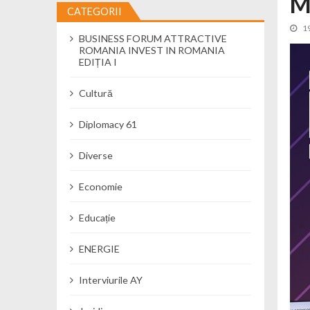
M
CATEGORII
Cseke Attila: Am creat, până în preze
1
BUSINESS FORUM ATTRACTIVE
Încă o creșă modernă pentru Alba: 40
ROMANIA INVEST IN ROMANIA
Ministerul Mediului derulează dezbat
EDIȚIA I
Percheziții și flagrant în Neamț: cana
Cultură
Ministerul Apărării Naționale particip
Dobânzi de pânã la 7,50% la ediția 
Diplomacy 61
MMAP pune în consultare publică proi
Diverse
Economie
Educație
ENERGIE
Interviurile AY