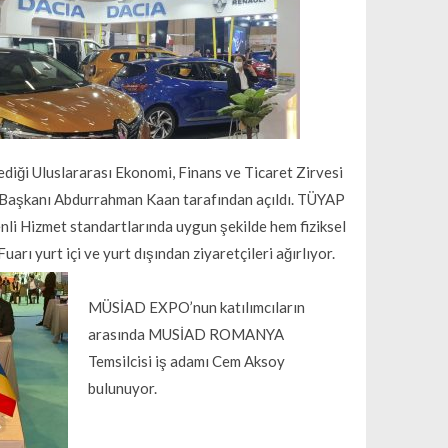
ediği Uluslararası Ekonomi, Finans ve Ticaret Zirvesi
aşkanı Abdurrahman Kaan tarafından açıldı. TÜYAP
i Hizmet standartlarında uygun şekilde hem fiziksel
ı yurt içi ve yurt dışından ziyaretçileri ağırlıyor.
MÜSİAD EXPO’nun katılımcıların
arasında MUSİAD ROMANYA
Temsilcisi iş adamı Cem Aksoy
bulunuyor.