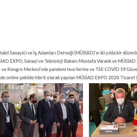
akil Sanayici ve İş Adamları Derneği (MÜSİAD)’ın iki yılda bir düzenl
İAD EXPO, Sanayi ve Teknoloji Bakanı Mustafa Varank ve MÜSİAD B
 ve Kongre Merkezi’nde pandemi teorilerine ve TSE COVİD 19 Güvenl
de online şekilde hibrit olarak yapılan MÜSİAD EXPO 2020 Ticaret Fuar