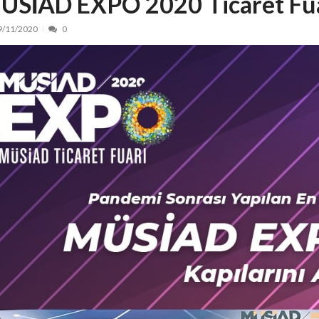
ÜSİAD EXPO 2020 Ticaret Fu
nt, peste 5.000 de noi locuri în creșe...
15/07/2026
9/11/2020
0
 de locuri noi la Zlatna prin Programul...
15/07/2026
erea publică pentru proiectul de lege care...
15/07/2026
bis descoperit într-un colet și ascu...
15/07/2026
ă la efortul național pentru protejar...
04/08/2026
FIDELIS din luna august
04/08/2026
ectul Catalogului național al zonelor pri...
04/08/2026