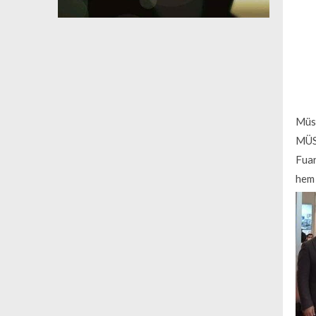
Müst
MÜS
Fuar
hem 