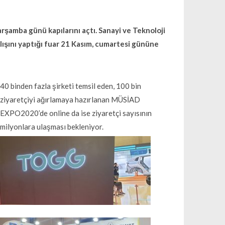
şamba günü kapılarını açtı. Sanayi ve Teknoloji
şını yaptığı fuar 21 Kasım, cumartesi gününe
40 binden fazla şirketi temsil eden, 100 bin
ziyaretçiyi ağırlamaya hazırlanan MÜSİAD
EXPO2020’de online da ise ziyaretçi sayısının
milyonlara ulaşması bekleniyor.