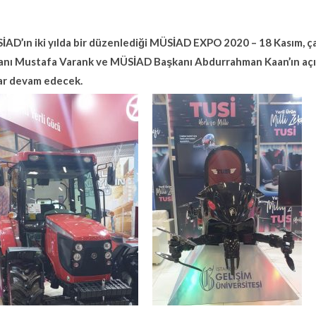
AD’ın iki yılda bir düzenlediği MÜSİAD EXPO 2020 – 18 Kasım, çar
anı Mustafa Varank ve MÜSİAD Başkanı Abdurrahman Kaan’ın açılı
ar devam edecek.