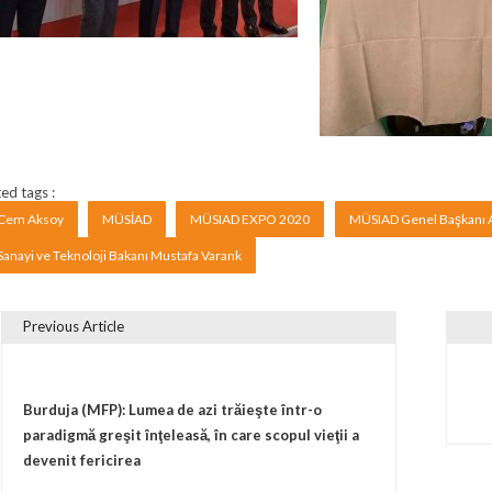
ed tags :
Cem Aksoy
MÜSİAD
MÜSIAD EXPO 2020
MÜSIAD Genel Başkanı
Sanayi ve Teknoloji Bakanı Mustafa Varank
Previous Article
vigare în articole
Burduja (MFP): Lumea de azi trăieşte într-o
paradigmă greşit înţeleasă, în care scopul vieţii a
devenit fericirea