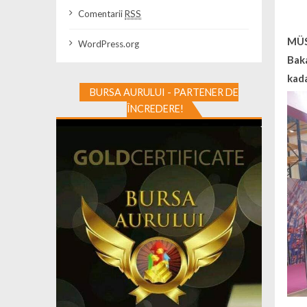
Comentarii
RSS
MÜSİ
WordPress.org
Bak
kad
BURSA AURULUI - PARTENER DE
ÎNCREDERE!