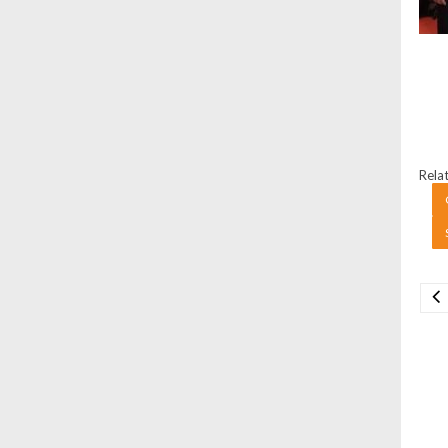
Relat
Na