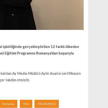
 işbirliğinde gerçekleştirilen 12 farklı ülkeden
el Eğitimi Programını Romanya’dan başarıyla
atılan Ay Media Müdürü Aylin Asan’ın sertifikasını
er takdim etmistir.
Romanya
TIKA
TIKA BÜKREŞ