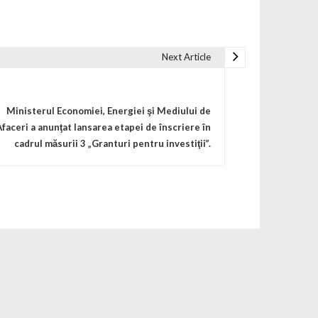
Next Article
Ministerul Economiei, Energiei şi Mediului de
Afaceri a anunţat lansarea etapei de înscriere în
cadrul măsurii 3 „Granturi pentru investiţii”.