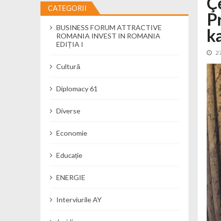
Ç
CATEGORII
P
Cseke Attila: Am creat, până în preze
BUSINESS FORUM ATTRACTIVE
Încă o creșă modernă pentru Alba: 40
ka
ROMANIA INVEST IN ROMANIA
Ministerul Mediului derulează dezbat
EDIȚIA I
2
Percheziții și flagrant în Neamț: cana
Cultură
Ministerul Apărării Naționale particip
Dobânzi de pânã la 7,50% la ediția 
Diplomacy 61
MMAP pune în consultare publică proi
Diverse
Economie
Educație
ENERGIE
Interviurile AY