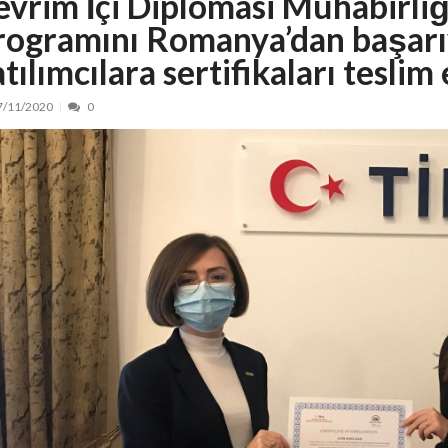
evrim İçi Diplomasi Muhabirliğ
rogramını Romanya’dan başar
nt, peste 5.000 de noi locuri în creșe...
15/07/2026
 de locuri noi la Zlatna prin Programul...
15/07/2026
tılımcılara sertifikaları teslim 
erea publică pentru proiectul de lege care...
15/07/2026
7/11/2020
0
bis descoperit într-un colet și ascu...
15/07/2026
ă la efortul național pentru protejar...
04/08/2026
FIDELIS din luna august
04/08/2026
ectul Catalogului național al zonelor pri...
04/08/2026