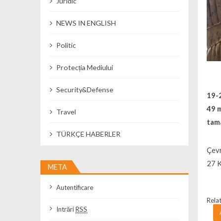
Juridic
NEWS IN ENGLISH
Politic
Protecția Mediului
Security&Defense
19-2
49 
Travel
tama
TÜRKÇE HABERLER
Çevr
27 K
META
Autentificare
Relat
Intrări
RSS