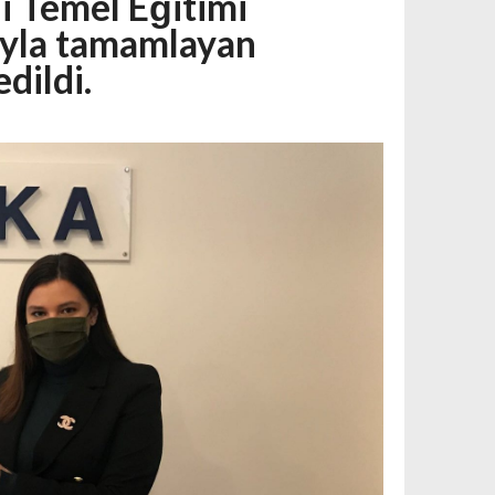
i Temel Eğitimi
ıyla tamamlayan
edildi.