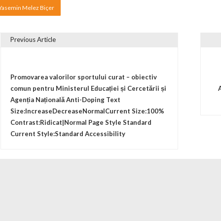
Yasemin Melez Biçer
Previous Article
vigare în articole
Promovarea valorilor sportului curat – obiectiv
comun pentru Ministerul Educației și Cercetării și
Agenția Națională Anti-Doping Text
Size:IncreaseDecreaseNormalCurrent Size:100%
Contrast:Ridicat|Normal Page Style Standard
Current Style:Standard Accessibility