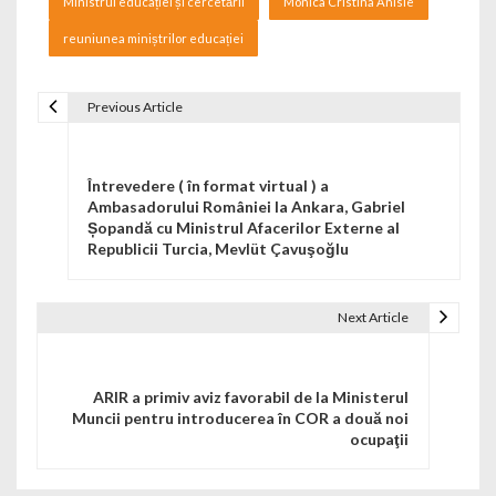
Ministrul educației și cercetării
Monica Cristina Anisie
reuniunea miniștrilor educației
Previous Article
Navigare în articole
Întrevedere ( în format virtual ) a
Ambasadorului României la Ankara, Gabriel
Șopandă cu Ministrul Afacerilor Externe al
Republicii Turcia, Mevlüt Çavuşoğlu
Next Article
ARIR a primiv aviz favorabil de la Ministerul
Muncii pentru introducerea în COR a două noi
ocupaţii