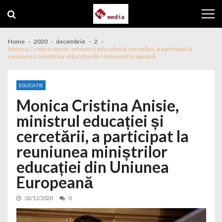
Skip to navigation
Skip to content
Home
2020
decembrie
2
Monica Cristina Anisie, ministrul educației și cercetării, a participat la
reuniunea miniștrilor educației din Uniunea Europeană
EDUCAȚIE
Monica Cristina Anisie,
ministrul educației și
cercetării, a participat la
reuniunea miniștrilor
educației din Uniunea
Europeană
02/12/2020
0