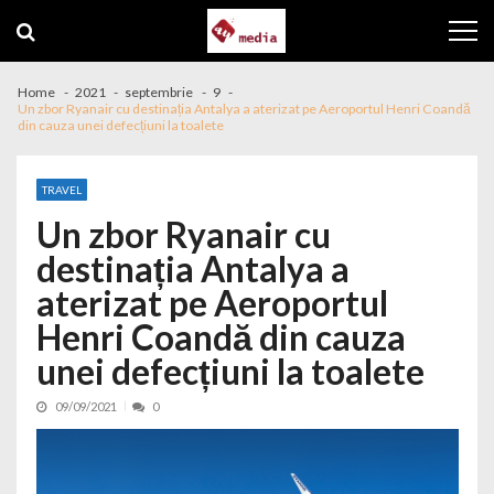
Skip to navigation
Skip to content
Home
2021
septembrie
9
Un zbor Ryanair cu destinația Antalya a aterizat pe Aeroportul Henri Coandă
din cauza unei defecțiuni la toalete
TRAVEL
Un zbor Ryanair cu
destinația Antalya a
aterizat pe Aeroportul
Henri Coandă din cauza
unei defecțiuni la toalete
09/09/2021
0