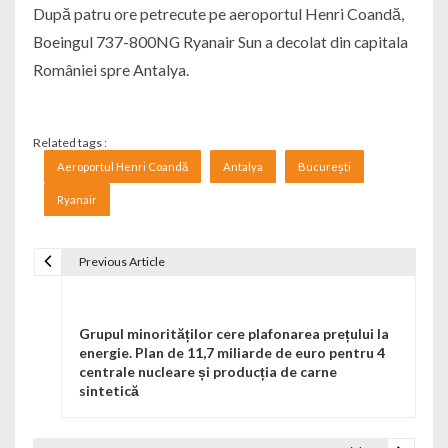
După patru ore petrecute pe aeroportul Henri Coandă,
Boeingul 737-800NG Ryanair Sun a decolat din capitala
României spre Antalya.
Related tags :
Aeroportul Henri Coandă
Antalya
București
Ryanair
Previous Article
Navigare în articole
Grupul minorităților cere plafonarea prețului la
energie. Plan de 11,7 miliarde de euro pentru 4
centrale nucleare și producția de carne
sintetică