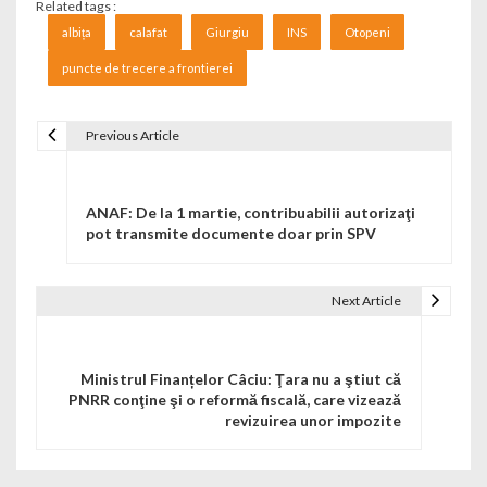
Related tags :
albița
calafat
Giurgiu
INS
Otopeni
puncte de trecere a frontierei
Previous Article
Navigare în articole
ANAF: De la 1 martie, contribuabilii autorizaţi
pot transmite documente doar prin SPV
Next Article
Ministrul Finanțelor Câciu: Ţara nu a ştiut că
PNRR conţine şi o reformă fiscală, care vizează
revizuirea unor impozite