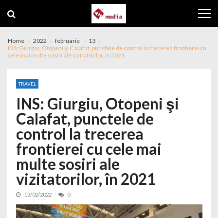
Skip to navigation
Skip to content
Home
2022
februarie
13
INS: Giurgiu, Otopeni şi Calafat, punctele de control la trecerea frontierei cu
cele mai multe sosiri ale vizitatorilor, în 2021
TRAVEL
INS: Giurgiu, Otopeni şi
Calafat, punctele de
control la trecerea
frontierei cu cele mai
multe sosiri ale
vizitatorilor, în 2021
13/02/2022
0