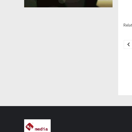
Relat
Na