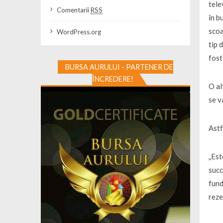
tele
Comentarii
RSS
în b
scoa
WordPress.org
tip 
fost
BURSA AURULUI - PARTENER DE
ÎNCREDERE!
O al
se v
Astf
„Est
succ
fund
reze