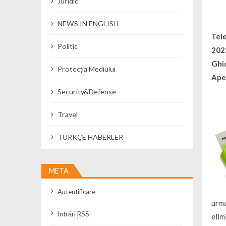
Juridic
NEWS IN ENGLISH
Tele
Politic
2022
Ghid
Protecția Mediului
Ape
Security&Defense
Travel
TÜRKÇE HABERLER
META
Autentificare
urma
Intrări
RSS
elim