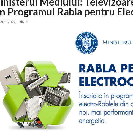
inisterul Mediului: Televizoare
in Programul Rabla pentru Ele
nt, peste 5.000 de noi locuri în creșe...
15/07/2026
 de locuri noi la Zlatna prin Programul...
15/07/2026
6/02/2022
0
erea publică pentru proiectul de lege care...
15/07/2026
bis descoperit într-un colet și ascu...
15/07/2026
ă la efortul național pentru protejar...
04/08/2026
FIDELIS din luna august
04/08/2026
ectul Catalogului național al zonelor pri...
04/08/2026