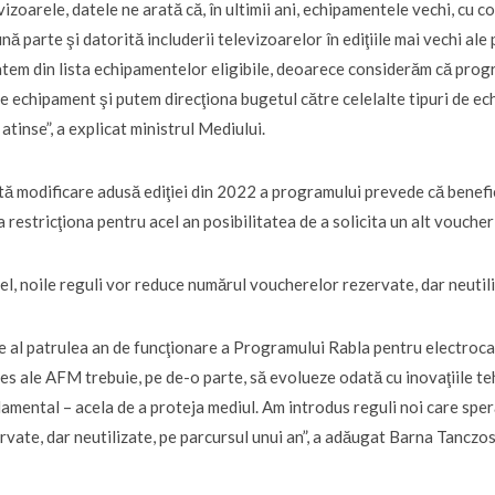
vizoarele, datele ne arată că, în ultimii ani, echipamentele vechi, cu c
ună parte şi datorită includerii televizoarelor în ediţiile mai vechi al
tem din lista echipamentelor eligibile, deoarece considerăm că progr
de echipament şi putem direcţiona bugetul către celelalte tipuri de e
 atinse”, a explicat ministrul Mediului.
tă modificare adusă ediţiei din 2022 a programului prevede că benefici
a restricţiona pentru acel an posibilitatea de a solicita un alt vouche
el, noile reguli vor reduce numărul voucherelor rezervate, dar neutil
e al patrulea an de funcţionare a Programului Rabla pentru electroca
es ale AFM trebuie, pe de-o parte, să evolueze odată cu inovaţiile teh
amental – acela de a proteja mediul. Am introdus reguli noi care sp
rvate, dar neutilizate, pe parcursul unui an”, a adăugat Barna Tanczos