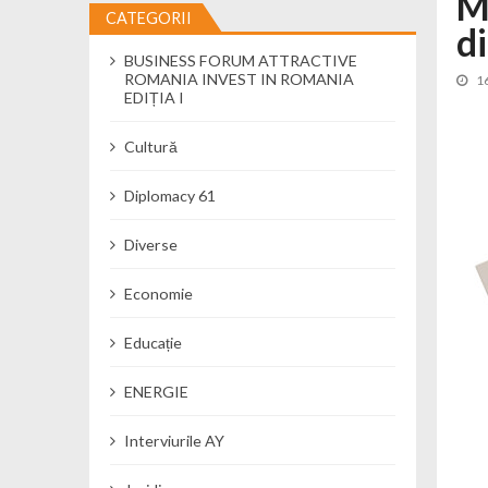
M
CATEGORII
d
Cseke Attila: Am creat, până în preze
BUSINESS FORUM ATTRACTIVE
Încă o creșă modernă pentru Alba: 40
ROMANIA INVEST IN ROMANIA
1
Ministerul Mediului derulează dezbat
EDIȚIA I
Percheziții și flagrant în Neamț: cana
Cultură
Ministerul Apărării Naționale particip
Dobânzi de pânã la 7,50% la ediția 
Diplomacy 61
MMAP pune în consultare publică proi
Diverse
Economie
Educație
ENERGIE
Interviurile AY