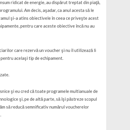
onsum ridicat de energie, au dispărut treptat din piaţă,
e programului. Am decis, aşadar, ca anul acesta să le
amul şi-a atins obiectivele în ceea ce priveşte acest
chipamente, pentru care aceste obiective încă nu au
arilor care rezervă un voucher şi nu îl utilizează li
r pentru acelaşi tip de echipament.
izate.
snice şi eu cred că toate programele multianuale de
nologice şi, pe de altă parte, să îşi păstreze scopul
erăm să reducă semnificativ numărul voucherelor
.