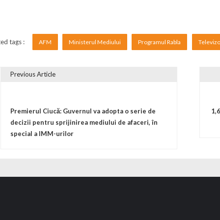
ed tags :
AFM
Ministerul Mediului
Programul Rabla
Televiz
Previous Article
vigare în articole
Premierul Ciucă: Guvernul va adopta o serie de
1,
decizii pentru sprijinirea mediului de afaceri, în
special a IMM-urilor