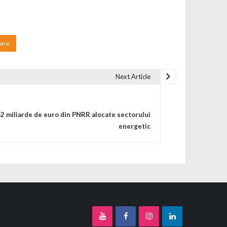
oare
Next Article
62 miliarde de euro din PNRR alocate sectorului
energetic