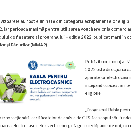
vizoarele au fost eliminate din categoria echipamentelor eligib
, iar perioada maximă pentru utilizarea voucherelor la comercianţi
ului de finanţare al programului – ediţia 2022, publicat marţi în 
lor şi Pădurilor (MMAP).
Potrivit unui anunţ al 
2022 este direcţionarea
aparatelor electrocasnic
începând cu acest an, t
eligibile.
„Programul Rabla pentru
 tranzacţionării certificatelor de emisie de GES, iar scopul său fund
inarea electrocasnicelor vechi, energofage, cu echipamente noi, cu c