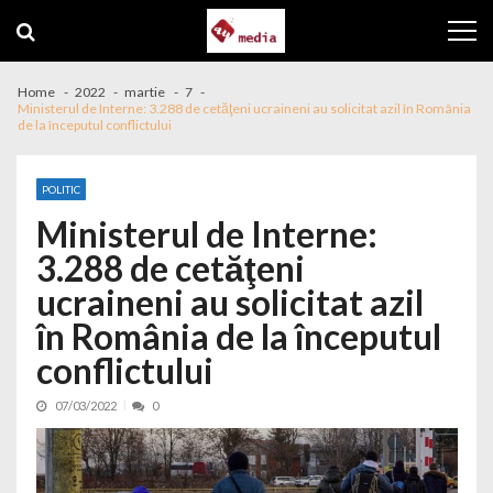
Skip to navigation
Skip to content
Home
2022
martie
7
Ministerul de Interne: 3.288 de cetăţeni ucraineni au solicitat azil în România
de la începutul conflictului
POLITIC
Ministerul de Interne:
3.288 de cetăţeni
ucraineni au solicitat azil
în România de la începutul
conflictului
07/03/2022
0