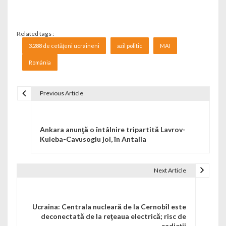
Related tags :
3.288 de cetăţeni ucraineni
azil politic
MAI
România
Previous Article
Navigare în articole
Ankara anunţă o întâlnire tripartită Lavrov-
Kuleba-Cavusoglu joi, în Antalia
Next Article
Ucraina: Centrala nucleară de la Cernobîl este
deconectată de la reţeaua electrică; risc de
radiaţii