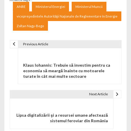
ANRE
Ministerul Energiei
Ministerul Muncii
vicepreşedintele Autorităţii Naţionale de Reglementare în Energie
Zoltan Nagy-Bege
Previous Article
Navigare în articole
Klaus Iohannis: Trebuie să investim pentru ca
economia să meargă înainte cu motoarele
turate în cât mai multe sectoare
Next Article
Lipsa digitalizării şi a resursei umane afectează
sistemul feroviar din România