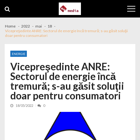
Skip to navigation
Skip to content
Home
2022
mai
18
Vicepreşedinte ANRE: Sectorul de energie încă tremură; s-au găsit soluţii
doar pentru consumatori
ENERGIE
Vicepreşedinte ANRE:
Sectorul de energie încă
tremură; s-au găsit soluţii
doar pentru consumatori
18/05/2022
0