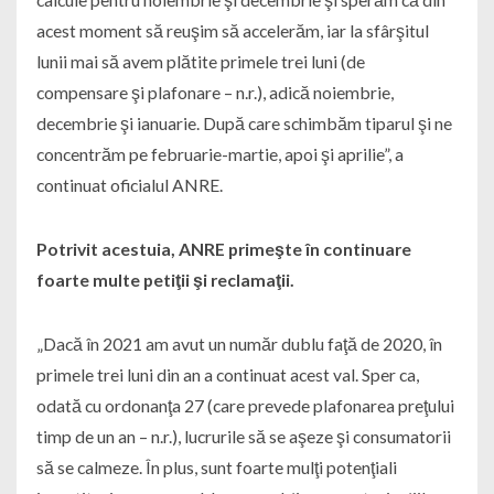
acest moment să reuşim să accelerăm, iar la sfârşitul
lunii mai să avem plătite primele trei luni (de
compensare şi plafonare – n.r.), adică noiembrie,
decembrie şi ianuarie. După care schimbăm tiparul şi ne
concentrăm pe februarie-martie, apoi şi aprilie”, a
continuat oficialul ANRE.
Potrivit acestuia, ANRE primeşte în continuare
foarte multe petiţii şi reclamaţii.
„Dacă în 2021 am avut un număr dublu faţă de 2020, în
primele trei luni din an a continuat acest val. Sper ca,
odată cu ordonanţa 27 (care prevede plafonarea preţului
timp de un an – n.r.), lucrurile să se aşeze şi consumatorii
să se calmeze. În plus, sunt foarte mulţi potenţiali