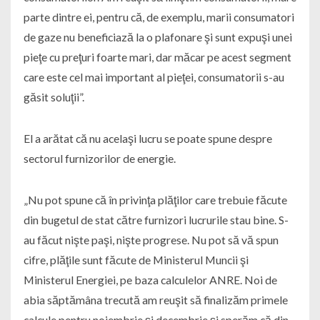
parte dintre ei, pentru că, de exemplu, marii consumatori
de gaze nu beneficiază la o plafonare şi sunt expuşi unei
pieţe cu preţuri foarte mari, dar măcar pe acest segment
care este cel mai important al pieţei, consumatorii s-au
găsit soluţii”.
El a arătat că nu acelaşi lucru se poate spune despre
sectorul furnizorilor de energie.
„Nu pot spune că în privinţa plăţilor care trebuie făcute
din bugetul de stat către furnizori lucrurile stau bine. S-
au făcut nişte paşi, nişte progrese. Nu pot să vă spun
cifre, plăţile sunt făcute de Ministerul Muncii şi
Ministerul Energiei, pe baza calculelor ANRE. Noi de
abia săptămâna trecută am reuşit să finalizăm primele
calcule pentru noiembrie şi decembrie şi sperăm că din