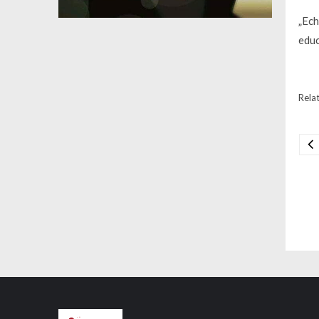
„Ech
educ
Relat
Na