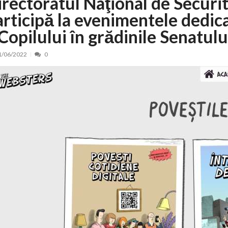
irectoratul Naţional de Securi
articipă la evenimentele dedica
nt, peste 5.000 de noi locuri în creșe...
15/07/2026
 de locuri noi la Zlatna prin Programul...
15/07/2026
Copilului în grădinile Senatulu
erea publică pentru proiectul de lege care...
15/07/2026
1/06/2022
0
bis descoperit într-un colet și ascu...
15/07/2026
ă la efortul național pentru protejar...
04/08/2026
FIDELIS din luna august
04/08/2026
ectul Catalogului național al zonelor pri...
04/08/2026