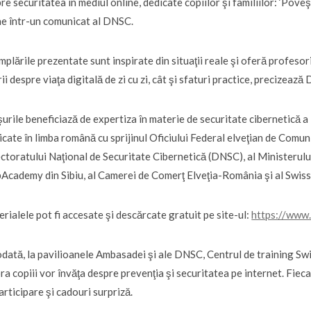
re securitatea în mediul online, dedicate copiilor şi familiilor: ‘Poveşti
e într-un comunicat al DNSC.
mplările prezentate sunt inspirate din situaţii reale şi oferă profesoril
rii despre viaţa digitală de zi cu zi, cât şi sfaturi practice, precizează
urile beneficiază de expertiza în materie de securitate cibernetică a in
icate în limba română cu sprijinul Oficiului Federal elveţian de Comuni
ctoratului Naţional de Securitate Cibernetică (DNSC), al Ministerului
cademy din Sibiu, al Camerei de Comerţ Elveţia-România şi al Swiss
rialele pot fi accesate şi descărcate gratuit pe site-ul:
https://www.
dată, la pavilioanele Ambasadei şi ale DNSC, Centrul de training 
ra copiii vor învăţa despre prevenţia şi securitatea pe internet. Fiec
articipare şi cadouri surpriză.