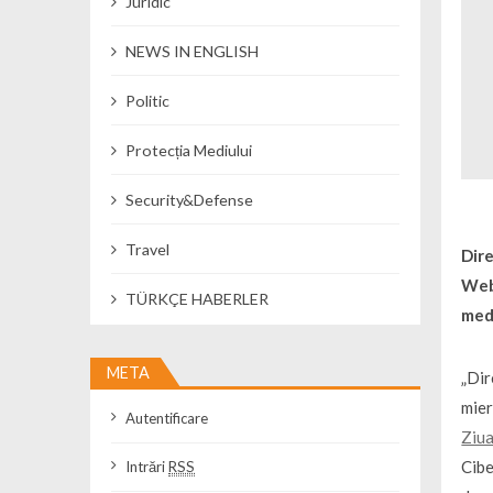
Juridic
NEWS IN ENGLISH
Politic
Protecția Mediului
Security&Defense
Travel
Dire
WebA
TÜRKÇE HABERLER
medi
META
„Dir
mier
Autentificare
Ziua
Cibe
Intrări
RSS