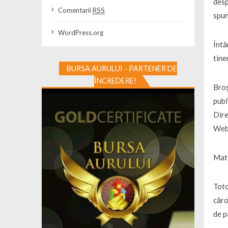
desp
Comentarii
RSS
spun
WordPress.org
Întâ
tine
BURSA AURULUI - PARTENER DE
ÎNCREDERE!
Broş
publ
Dire
WebA
Mate
Toto
căro
de p