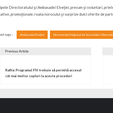
ipele Directoratului şi Ambasadei Elveţiei, precum şi voluntari, priet
ative, promoţionale, roata norocului şi surprize dulci oferite de par
ed tags :
Ambasada Elveției
Directoratul Naţional de Securitate Cibernet
Previous Article
vigare în articole
Rafila: Programul FIV trebuie să permită accesul
cât mai multor cupluri la aceste proceduri