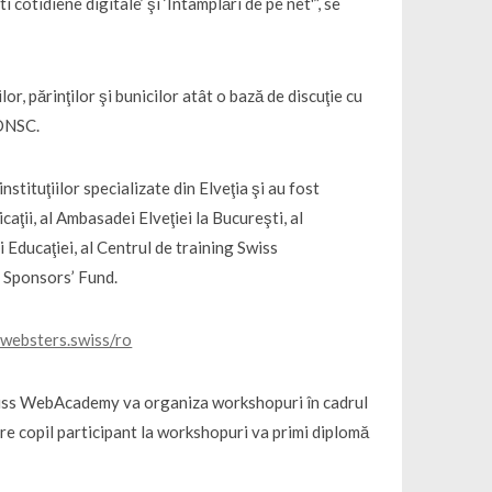
 cotidiene digitale’ şi ‘Întâmplări de pe net'”, se
or, părinţilor şi bunicilor atât o bază de discuţie cu
 DNSC.
stituţiilor specializate din Elveţia şi au fost
caţii, al Ambasadei Elveţiei la Bucureşti, al
 Educaţiei, al Centrul de training Swiss
 Sponsors’ Fund.
websters.swiss/ro
Swiss WebAcademy va organiza workshopuri în cadrul
are copil participant la workshopuri va primi diplomă