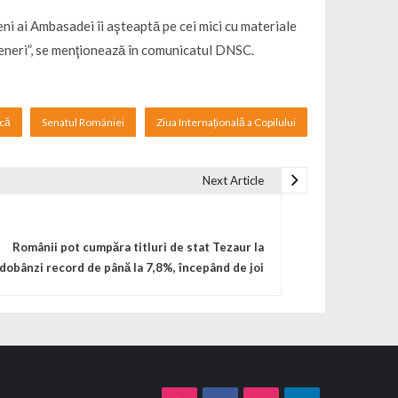
eni ai Ambasadei îi aşteaptă pe cei mici cu materiale
teneri”, se menţionează în comunicatul DNSC.
ică
Senatul României
Ziua Internațională a Copilului
Next Article
Românii pot cumpăra titluri de stat Tezaur la
dobânzi record de până la 7,8%, începând de joi