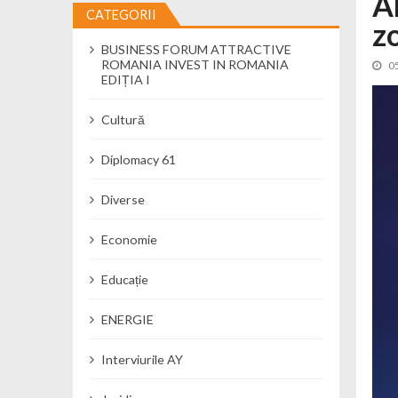
A
CATEGORII
z
Cseke Attila: Am creat, până în preze
BUSINESS FORUM ATTRACTIVE
Încă o creșă modernă pentru Alba: 40
ROMANIA INVEST IN ROMANIA
0
Ministerul Mediului derulează dezbat
EDIȚIA I
Percheziții și flagrant în Neamț: cana
Cultură
Ministerul Apărării Naționale particip
Dobânzi de pânã la 7,50% la ediția 
Diplomacy 61
MMAP pune în consultare publică proi
Diverse
Economie
Educație
ENERGIE
Interviurile AY