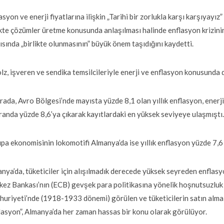
asyon ve enerji fiyatlarına ilişkin „Tarihi bir zorlukla karşı karşıyayız
ikte çözümler üretme konusunda anlaşılması halinde enflasyon krizini
ısında „birlikte olunmasının” büyük önem taşıdığını kaydetti.
lz, işveren ve sendika temsilcileriyle enerji ve enflasyon konusunda dü
rada, Avro Bölgesi’nde mayısta yüzde 8,1 olan yıllık enflasyon, ener
randa yüzde 8,6’ya çıkarak kayıtlardaki en yüksek seviyeye ulaşmıştı
pa ekonomisinin lokomotifi Almanya’da ise yıllık enflasyon yüzde 7,6 
nya’da, tüketiciler için alışılmadık derecede yüksek seyreden enflasy
ez Bankası’nın (ECB) gevşek para politikasına yönelik hoşnutsuzluk 
uriyeti’nde (1918-1933 dönemi) görülen ve tüketicilerin satın alma
lasyon”, Almanya’da her zaman hassas bir konu olarak görülüyor.