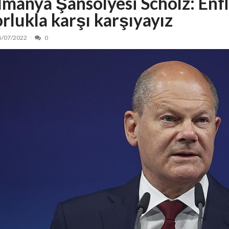
lmanya Şansölyesi Scholz: Enfl
orlukla karşı karşıyayız
nt, peste 5.000 de noi locuri în creșe...
15/07/2026
 de locuri noi la Zlatna prin Programul...
15/07/2026
5/07/2022
0
erea publică pentru proiectul de lege care...
15/07/2026
bis descoperit într-un colet și ascu...
15/07/2026
ă la efortul național pentru protejar...
04/08/2026
FIDELIS din luna august
04/08/2026
ectul Catalogului național al zonelor pri...
04/08/2026