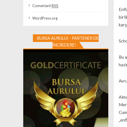
Comentarii
RSS
Enfl
birl
WordPress.org
karş
BURSA AURULUI - PARTENER DE
Scho
ÎNCREDERE!
Bu a
hazi
Avru
Alma
Merk
Cumh
„enf