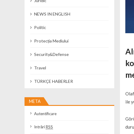
Juridic
NEWS IN ENGLISH
Politic
Protecția Mediului
Al
Security&Defense
ko
Travel
me
TÜRKÇE HABERLER
Olaf
META
ile 
Autentificare
Görü
duru
Intrări
RSS