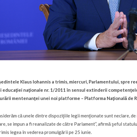
edintele Klaus Iohannis a trimis, miercuri, Parlamentului, spre 
i educaţiei naţionale nr. 1/2011 în sensul extinderii competenţelo
urării mentenanţei unei noi platforme – Platforma Naţională de R
siderăm că unele dintre dispoziţiile legii menţionate sunt neclare, de
re, se impun a fi reanalizate de către Parlament”, afirmă şeful statu
trimis legea în vederea promulgării pe 25 iunie.