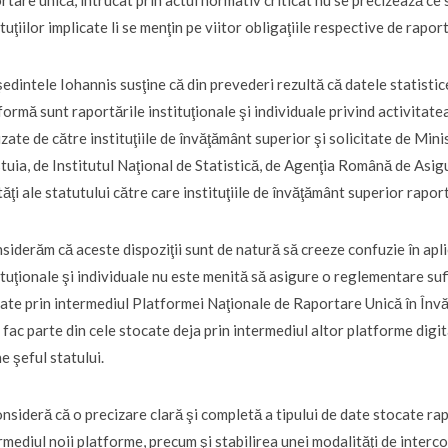
ituţiilor implicate li se menţin pe viitor obligaţiile respective de rapo
edintele Iohannis susţine că din prevederi rezultă că datele statistice
formă sunt raportările instituţionale şi individuale privind activitatea
izate de către instituţiile de învăţământ superior şi solicitate de Min
tuia, de Institutul Naţional de Statistică, de Agenţia Română de Asigu
tăţi ale statutului către care instituţiile de învăţământ superior rapor
siderăm că aceste dispoziţii sunt de natură să creeze confuzie în apli
ituţionale şi individuale nu este menită să asigure o reglementare sufi
ate prin intermediul Platformei Naţionale de Raportare Unică în Învăţ
 fac parte din cele stocate deja prin intermediul altor platforme dig
e şeful statului.
onsideră că o precizare clară şi completă a tipului de date stocate rap
rmediul noii platforme, precum şi stabilirea unei modalităţi de inter