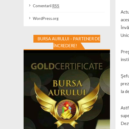
Comentarii
RSS
Actu
WordPress.org
aces
Învă
Unic
BURSA AURULUI - PARTENER DE
ÎNCREDERE!
Preş
inst
Şefu
prez
la d
Astf
supe
Dezv