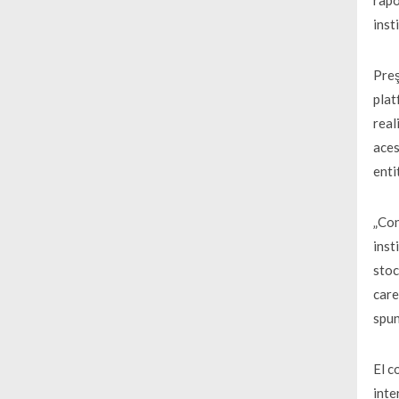
inst
Preş
plat
real
aces
enti
„Con
inst
stoc
care
spun
El c
inte