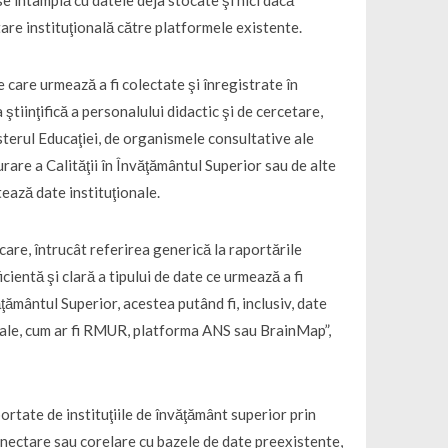
rtare instituţională către platformele existente.
 care urmează a fi colectate şi înregistrate în
 ştiinţifică a personalului didactic şi de cercetare,
isterul Educaţiei, de organismele consultative ale
rare a Calităţii în Învăţământul Superior sau de alte
tează date instituţionale.
care, întrucât referirea generică la raportările
cientă şi clară a tipului de date ce urmează a fi
ământul Superior, acestea putând fi, inclusiv, date
itale, cum ar fi RMUR, platforma ANS sau BrainMap”,
ortate de instituţiile de învăţământ superior prin
conectare sau corelare cu bazele de date preexistente,