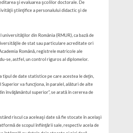
creditarea şi evaluarea şcolilor doctorale. De
tăţii ştiinţifice a personalului didactic şi de
c al universităţilor din România (RMUR), ca bază de
iversităţile de stat sau particulare acreditate ori
n Academia Română, registrele matricole ale
-se, astfel, un control riguros al diplomelor.
 tipul de date statistice pe care acestea le deţin,
uperior va funcţiona, în paralel, alături de alte
in învăţământul superior”, se arată în cererea de
istând riscul ca aceleaşi date să fie stocate în acelaşi
atformă de scopul înfiinţării sale, respectiv acela de
se întâmplă cu datele deja stocate şi nici dacă