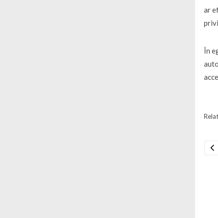
ar e
priv
În e
auto
acce
Relat
Na