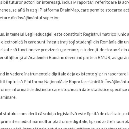
sibil tuturor actorilor interesaţi, inclusiv raportări referitoare la a
enea, se află în uz şi Platforma BrainMap, care permite stocarea activi
etare din învăţământul superior.
lus, în temeiul Legii educaţiei, este constituit Registrul matricol uni
 electronică în care sunt înregistraţi toţi studenţii din România din un
rizate să funcţioneze provizoriu, precum şi studenţii-doctoranzi di
ersităţilor şi al Academiei Române devenind parte a RMUR, asigurându
nd în vedere instrumentele digitale deja existente şi prin raportare la
ltă faptul că Platforma Naţională de Raportare Unică în Învăţământul S
forme informatice distincte care stochează date statistice specifice d
xaminare.
l statului consideră că soluţia legislativă este lipsită de claritate, ex
 prin intermediul mai multor platforme digitale, lipsind astfel noua pl
rtare unică, întrucât prin actul normativ criticat nu se precizează ce 