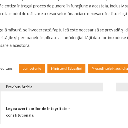
ficientiza întregul proces de punere în funcţiune a acesteia, inclusiv 
ire la modul de utilizare a resurselor financiare necesare instituirii ş
gală măsură, se învederează faptul că este necesar să se prevadă şi dis
rităţile şi persoanele implicate a confidenţialităţii datelor introduse 
sare a acestora.
ed tags :
competențe
Ministerul Educației
Preşedintele Klaus Ioh
Previous Article
vigare în articole
Legea avertizorilor de integritate –
constituțională