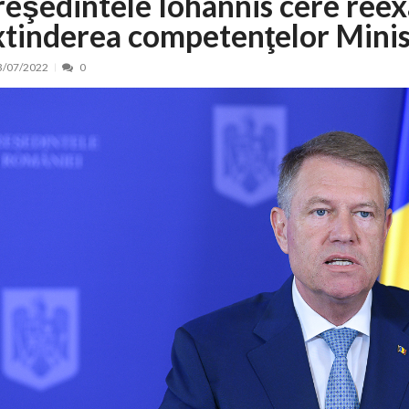
reşedintele Iohannis cere reex
xtinderea competenţelor Minis
nt, peste 5.000 de noi locuri în creșe...
15/07/2026
 de locuri noi la Zlatna prin Programul...
15/07/2026
3/07/2022
0
erea publică pentru proiectul de lege care...
15/07/2026
bis descoperit într-un colet și ascu...
15/07/2026
ă la efortul național pentru protejar...
04/08/2026
FIDELIS din luna august
04/08/2026
ectul Catalogului național al zonelor pri...
04/08/2026