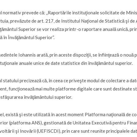
l normativ prevede că: „Raportările instituţionale solicitate de Mini
tuia, prevăzute de art. 217, de Institutul Naţional de Statistică şi d
ţământul Superior se vor realiza printr-o raportare anuală unică, pr
ă în Învăţământul Superior”.
edintele Iohannis arată, prin aceste dispoziţii, se înfiinţează o nouă
ituţionale anuale unice de date statistice din învăţământul superior.
l statului precizează că, în ceea ce priveşte modul de colectare a dat
ent, funcţionează mai multe platforme digitale care sunt destinate stocă
esfăşurarea învăţământului superior.
el, există şi este utilizată în acest moment Platforma naţională de c
rior (platforma ANS), gestionată de Unitatea Executivă pentru Finan
oltării şi Inovării (UEFISCDI), prin care sunt reunite principalele dat