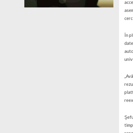
acce
asem
cerc
În p
date
auto
univ
„Avâ
rezu
plat
ree
Şefu
timp
rapo