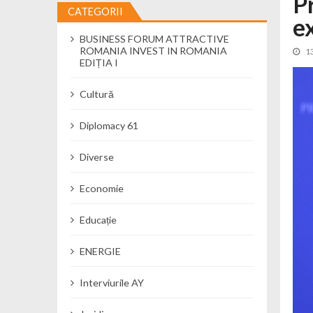
P
CATEGORII
e
Cseke Attila: Am creat, până în preze
BUSINESS FORUM ATTRACTIVE
Încă o creșă modernă pentru Alba: 40
ROMANIA INVEST IN ROMANIA
1
Ministerul Mediului derulează dezbat
EDIȚIA I
Percheziții și flagrant în Neamț: cana
Cultură
Ministerul Apărării Naționale particip
Dobânzi de pânã la 7,50% la ediția 
Diplomacy 61
MMAP pune în consultare publică proi
Diverse
Economie
Educație
ENERGIE
Interviurile AY