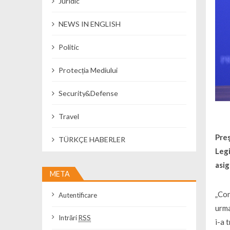
Juridic
NEWS IN ENGLISH
Politic
Protecția Mediului
Security&Defense
Travel
Preş
TÜRKÇE HABERLER
Legi
asig
META
„Con
Autentificare
urma
Intrări
RSS
i-a 