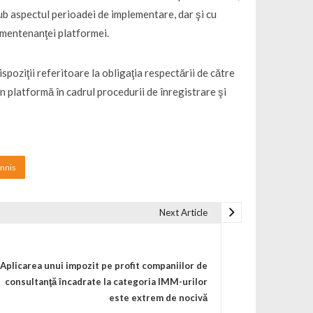
sub aspectul perioadei de implementare, dar şi cu
i mentenanţei platformei.
poziţii referitoare la obligaţia respectării de către
în platformă în cadrul procedurii de înregistrare şi
annis
Next Article
Aplicarea unui impozit pe profit companiilor de
consultanţă încadrate la categoria IMM-urilor
este extrem de nocivă