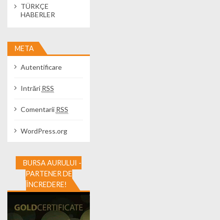
TÜRKÇE
HABERLER
META
Autentificare
Intrări
RSS
Comentarii
RSS
WordPress.org
BURSA AURULUI -
PARTENER DE
ÎNCREDERE!