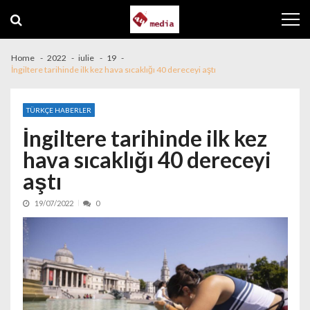
Skip to navigation
Skip to content
Home
2022
iulie
19
İngiltere tarihinde ilk kez hava sıcaklığı 40 dereceyi aştı
TÜRKÇE HABERLER
İngiltere tarihinde ilk kez
hava sıcaklığı 40 dereceyi
aştı
19/07/2022
0