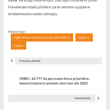
Havalimanı’ndaki pistlere zarar vermesi uçuşların
ertelenmesine neden olmuştu.
Related tags :
İngiliz Meteoroloji Kurumundan (Met Office)
İngiltere
Londra
Previous Article
Navigare în articole
ONRC: 62.777 de persoane fizice şi juridice,
înmatriculate în primele cinci luni din 2022
Next Article