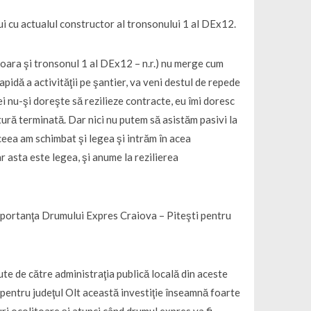
lui cu actualul constructor al tronsonului 1 al DEx12.
işoara şi tronsonul 1 al DEx12 – n.r.) nu merge cum
pidă a activităţii pe şantier, va veni destul de repede
mei nu-şi doreşte să rezilieze contracte, eu îmi doresc
tură terminată. Dar nici nu putem să asistăm pasivi la
ceea am schimbat şi legea şi intrăm în acea
ar asta este legea, şi anume la rezilierea
importanţa Drumului Expres Craiova – Piteşti pentru
ute de către administraţia publică locală din aceste
ă pentru judeţul Olt această investiţie înseamnă foarte