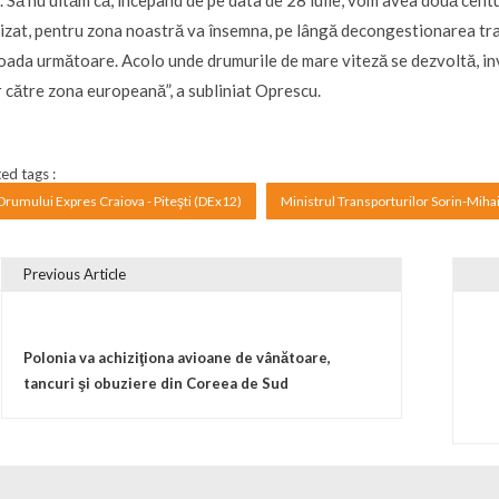
. Să nu uităm că, începând de pe data de 28 iulie, vom avea două centu
lizat, pentru zona noastră va însemna, pe lângă decongestionarea trafi
oada următoare. Acolo unde drumurile de mare viteză se dezvoltă, inv
 către zona europeană”, a subliniat Oprescu.
ed tags :
Drumului Expres Craiova - Piteşti (DEx12)
Ministrul Transporturilor Sorin-Mih
Previous Article
vigare în articole
Polonia va achiziţiona avioane de vânătoare,
tancuri şi obuziere din Coreea de Sud