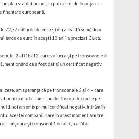
n plan stabilit pe ani, cu patru linii de finanţare –
e finanţare europeană.
e de 72,77 miliarde de euro şi din această sumă doar
iliarde de euro în aceşti 10 ani”, a precizat Ciucă.
nsonului 2 al DEx12, care va lucra şi pe tronsoanele 3
1, menţionând că a fost dat şi un certificat negativ
alizeze, am speranţa că pe tronsoanele 3 şi 4 – care
licitat pentru modul cum s-au desfăşurat lucrurile pe
nul 1 noi am emis primul certificat negativ, intrăm în
tul acestei companii, care în acest moment are trei
a Timişoara şi tronsonul 1 de aici”, a arătat