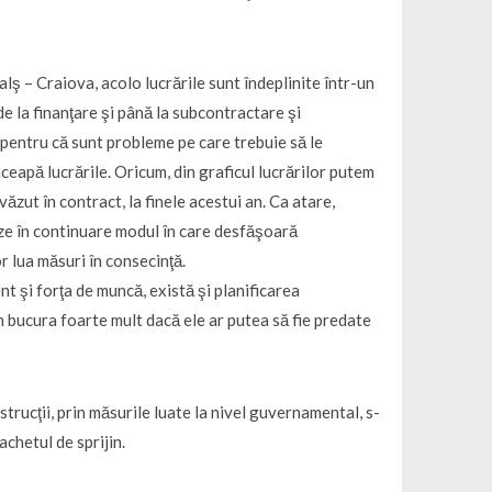
alş – Craiova, acolo lucrările sunt îndeplinite într-un
e la finanţare şi până la subcontractare şi
 pentru că sunt probleme pe care trebuie să le
nceapă lucrările. Oricum, din graficul lucrărilor putem
ăzut în contract, la finele acestui an. Ca atare,
ze în continuare modul în care desfăşoară
or lua măsuri în consecinţă.
nt şi forţa de muncă, există şi planificarea
am bucura foarte mult dacă ele ar putea să fie predate
strucţii, prin măsurile luate la nivel guvernamental, s-
achetul de sprijin.