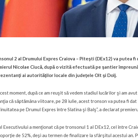
sonul 2 al Drumului Expres Craiova – Piteşti (DEx12) va putea fi dat
ierul Nicolae Ciucă, după o vizită efectuată pe şantier împreună 
ezentanţi ai autorităţilor locale din judeţele Olt şi Dolj.
acest moment, după ce am reuşit să vedem stadiul lucărilor şi am avut
nţia că săptămâna viitoare, pe 28 iulie, acest tronson va putea fi dat î
inuitatea pe Drumul Expres între Slatina şi Balş”, a declarat premieru
l Executivului a menţionat că pe tronsonul 1 al DEx12, cel între Craiov
roporţie de 52%, deşi au termen de finalizare la sfârşitul acestui an. P