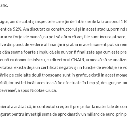
afic.
igur, am discutat şi aspectele care ţin de întârzierile la tronsonul 1 B
ent de 52%. Am discutat cu constructorul şi în acest stadiu, pornind d
urarea forţei de muncă, nu pot să afirm că veştile sunt încurajatoare,
lve din punct de vedere al finanţării şi abia în acel moment pot să reî
e dăm seama foarte simplu că ele nu vor fi finalizate aşa cum este prev
eună cu domnul ministru, cu directorul CNAIR, urmează să se analize
vitatea, există deja un certificat negativ şi în funcţie de evoluţie se v
ările pe celelalte două tronsoane sunt în grafic, există în acest mome
vităţilor astfel încât acestea să fie efectuate în timp şi, desigur, ne-
devreme”, a spus Nicolae Ciucă.
ierul a arătat că, în contextul creşterii preţurilor la materiale de con
igurat pentru investiţii suma de aproximativ un miliard de euro, prin p