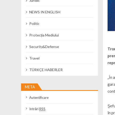
Juridic
NEWS IN ENGLISH
Politic
Protecția Mediului
Security&Defense
Tron
prem
Travel
repr
TÜRKÇE HABERLER
„În 
gara
META
cont
Autentificare
Şefu
Intrări
RSS
în p