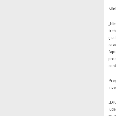
Mini
„Nic
treb
şi a
ca a
fapt
proc
cont
Preş
inve
„Dru
jude