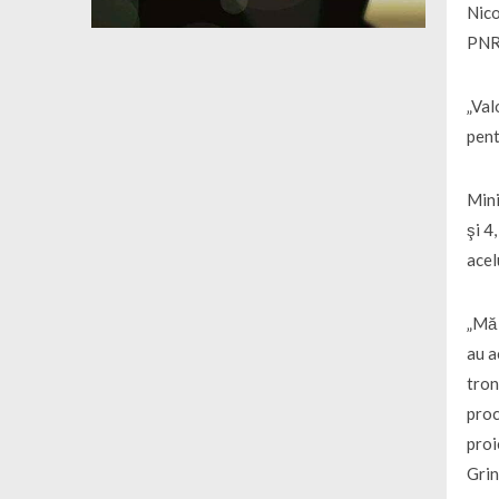
Nico
PNRR
„Val
pent
Mini
şi 4
acel
„Mă 
au a
tron
proc
proi
Gri