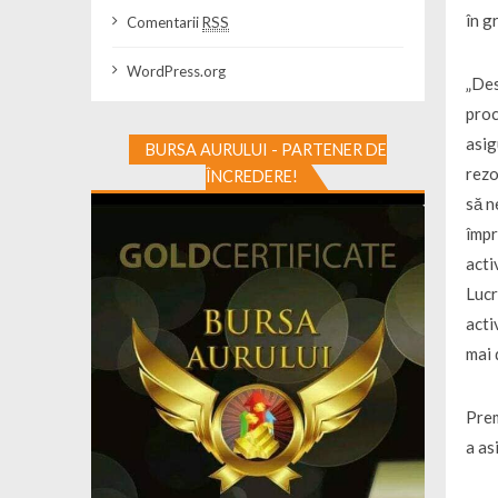
în gr
Comentarii
RSS
WordPress.org
„Des
proc
asig
BURSA AURULUI - PARTENER DE
rezo
ÎNCREDERE!
să n
împr
acti
Lucr
acti
mai 
Prem
a as