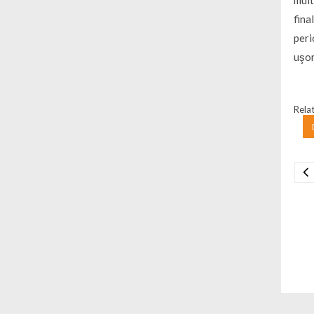
mult
fina
peri
uşor
Relat
Na