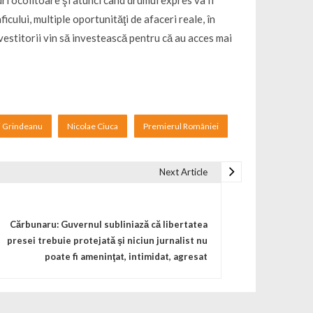
ri ocolitoare şi atunci când drumul expres va fi
cului, multiple oportunităţi de afaceri reale, în
estitorii vin să investească pentru că au acces mai
ai Grindeanu
Nicolae Ciuca
Premierul României
Next Article
Cărbunaru: Guvernul subliniază că libertatea
presei trebuie protejată şi niciun jurnalist nu
poate fi ameninţat, intimidat, agresat