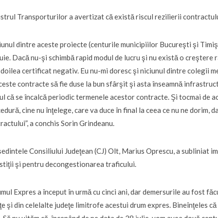
strul Transporturilor a avertizat că există riscul rezilierii contractu
iunul dintre aceste proiecte (centurile municipiilor Bucureşti şi Tim
uie. Dacă nu-şi schimbă rapid modul de lucru şi nu există o creştere ra
l doilea certificat negativ. Eu nu-mi doresc şi niciunul dintre colegii 
ceste contracte să fie duse la bun sfârşit şi asta înseamnă infrastruc
ul că se încalcă periodic termenele acestor contracte. Şi tocmai de a
edură, cine nu înţelege, care va duce în final la ceea ce nu ne dorim, d
ractului”, a conchis Sorin Grindeanu.
edintele Consiliului Judeţean (CJ) Olt, Marius Oprescu, a subliniat 
stiţii şi pentru decongestionarea traficului.
mul Expres a început în urmă cu cinci ani, dar demersurile au fost făc
ţe şi din celelalte judeţe limitrofe acestui drum expres. Bineînţeles c