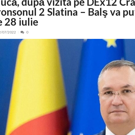
iucă, după vizita pe DEx12 Crai
onsonul 2 Slatina – Balş va put
nt, peste 5.000 de noi locuri în creșe...
15/07/2026
 de locuri noi la Zlatna prin Programul...
15/07/2026
 28 iulie
erea publică pentru proiectul de lege care...
15/07/2026
2/07/2022
0
bis descoperit într-un colet și ascu...
15/07/2026
ă la efortul național pentru protejar...
04/08/2026
FIDELIS din luna august
04/08/2026
ectul Catalogului național al zonelor pri...
04/08/2026