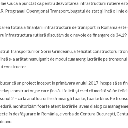
lae Ciucă a punctat că pentru dezvoltarea infrastructurii rutiere este u
, Programul Operaţional Transport, bugetul de stat şi încă o linie d
oarea totală a finanţării infrastructurii de transport în România est
ru infrastructura rutieră discutăm de o nevoie de finanţare de 34,19 m
strul Transporturilor, Sorin Grindeanu, a felicitat constructorul tro
, însă s-a arătat nemulţumit de modul cum merg lucrările pe tronsonul 
ui constructor.
bucur că un proiect început în primăvara anului 2017 începe să se fin
celaşi constructor, pe care ţin să-l felicit şi cred că merită să fie fe
sonul 2 – ca la anul lucrurile să meargă foarte, foarte bine. Pe tronso
edură, monitorizăm foarte atent lucrările, avem dialog cu managemen
ecte în desfăşurare în România, e vorba de Centura Bucureşti, Centur
ndeanu.