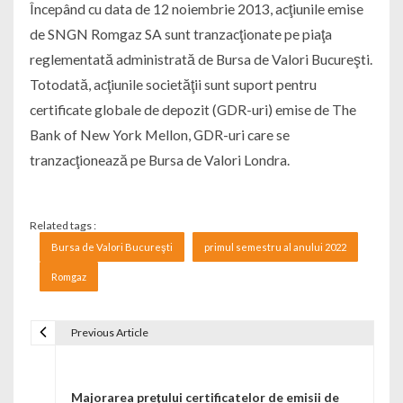
Începând cu data de 12 noiembrie 2013, acţiunile emise
de SNGN Romgaz SA sunt tranzacţionate pe piaţa
reglementată administrată de Bursa de Valori Bucureşti.
Totodată, acţiunile societăţii sunt suport pentru
certificate globale de depozit (GDR-uri) emise de The
Bank of New York Mellon, GDR-uri care se
tranzacţionează pe Bursa de Valori Londra.
Related tags :
Bursa de Valori Bucureşti
primul semestru al anului 2022
Romgaz
Previous Article
Navigare în articole
Majorarea preţului certificatelor de emisii de