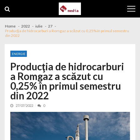
Skip to navigation
Skip to content
Home
2022
iulie
27
Producţia de hidrocarburi a Romgaz a scăzut cu 0,25% în primul semestru
din 2022
ENERGIE
Producţia de hidrocarburi
a Romgaz a scăzut cu
0,25% în primul semestru
din 2022
27/07/2022
0