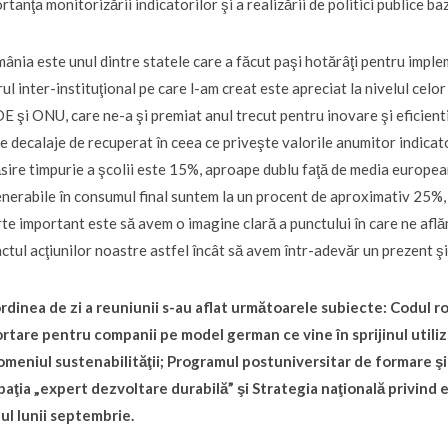
rtanţa monitorizării indicatorilor şi a realizării de politici publice ba
ânia este unul dintre statele care a făcut paşi hotărâţi pentru imp
ul inter-instituţional pe care l-am creat este apreciat la nivelul celo
 şi ONU, care ne-a şi premiat anul trecut pentru inovare şi eficienti
e decalaje de recuperat în ceea ce priveşte valorile anumitor indicator
sire timpurie a şcolii este 15%, aproape dublu faţă de media europea
nerabile în consumul final suntem la un procent de aproximativ 25%
te important este să avem o imagine clară a punctului în care ne află
ctul acţiunilor noastre astfel încât să avem într-adevăr un prezent şi 
rdinea de zi a reuniunii s-au aflat următoarele subiecte: Codul r
rtare pentru companii pe model german ce vine în sprijinul utiliza
omeniul sustenabilităţii; Programul postuniversitar de formare 
aţia „expert dezvoltare durabilă” şi Strategia naţională privind e
lul lunii septembrie.