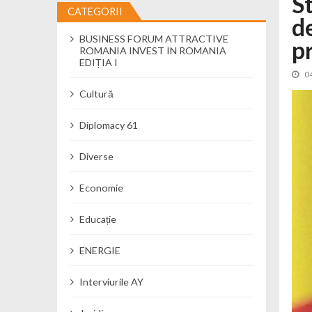
S
CATEGORII
d
Cseke Attila: Am creat, până în preze
BUSINESS FORUM ATTRACTIVE
Încă o creșă modernă pentru Alba: 40
p
ROMANIA INVEST IN ROMANIA
Ministerul Mediului derulează dezbat
EDIȚIA I
0
Percheziții și flagrant în Neamț: cana
Cultură
Ministerul Apărării Naționale particip
Dobânzi de pânã la 7,50% la ediția 
Diplomacy 61
MMAP pune în consultare publică proi
Diverse
Economie
Educație
ENERGIE
Interviurile AY