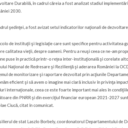
oltare Durabilă, în cadrul căreia a fost analizat stadiul implementăr
âniei 2030.
adrul şedinţei, a fost avizat setul indicatorilor naţionali de dezvolta
colo de instituţii şi legislaţie care sunt specifice pentru activitate
re calitatea vieţii, despre oameni. Pentru a reuşi ceea ce ne-am propu
une puse în practică printr-o reţea inter-instituţională şi corelate 
ului Naţional de Redresare şi Rezilienţă şi aderarea României la OC
emul de monitorizare şi raportare dezvoltat prin acţiunile Departam
onăm eficient şi să avem o imagine mai clară inclusiv în privinţa impac
uri internaţionale, ceea ce este foarte important mai ales în condiţiile
toare din PNRR şi din exerciţiul financiar european 2021-2027 sunt 
lae Ciucă, citat în comunicat.
ilierul de stat Laszlo Borbely, coordonatorul Departamentului de De