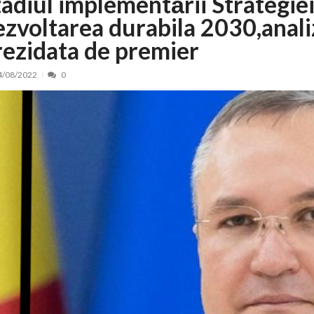
tadiul implementării Strategie
ezvoltarea durabila 2030,anali
nt, peste 5.000 de noi locuri în creșe...
15/07/2026
 de locuri noi la Zlatna prin Programul...
15/07/2026
rezidata de premier
erea publică pentru proiectul de lege care...
15/07/2026
4/08/2022
0
bis descoperit într-un colet și ascu...
15/07/2026
ă la efortul național pentru protejar...
04/08/2026
FIDELIS din luna august
04/08/2026
ectul Catalogului național al zonelor pri...
04/08/2026