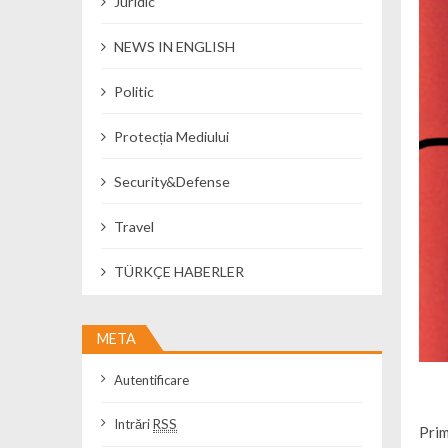
Juridic
NEWS IN ENGLISH
Politic
Protecția Mediului
Security&Defense
Travel
TÜRKÇE HABERLER
META
Autentificare
Intrări
RSS
Prim