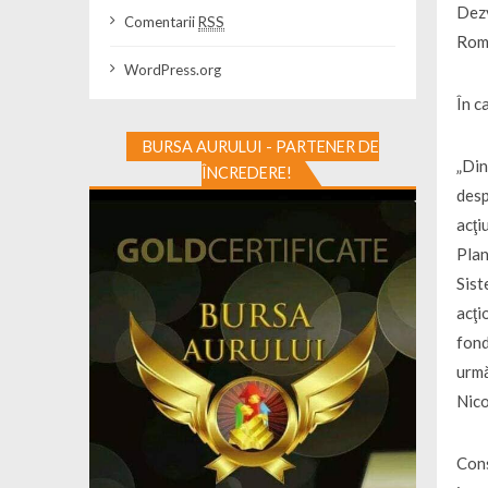
Dezv
Comentarii
RSS
Rom
WordPress.org
În c
BURSA AURULUI - PARTENER DE
„Din
ÎNCREDERE!
desp
acţi
Plan
Sist
acţi
fond
urmă
Nico
Cons