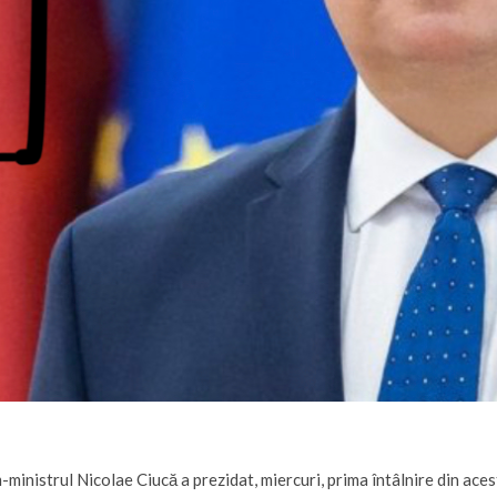
-ministrul Nicolae Ciucă a prezidat, miercuri, prima întâlnire din ac