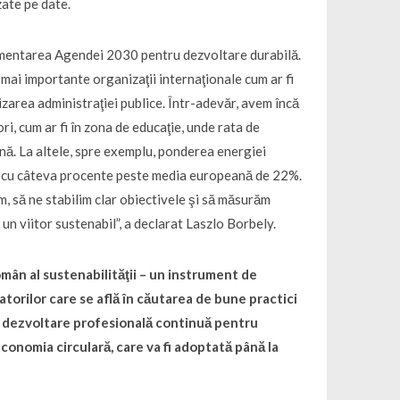
zate pe date.
lementarea Agendei 2030 pentru dezvoltare durabilă.
r mai importante organizaţii internaţionale cum ar fi
zarea administraţiei publice. Într-adevăr, avem încă
i, cum ar fi în zona de educaţie, unde rata de
nă. La altele, spre exemplu, ponderea energiei
, cu câteva procente peste media europeană de 22%.
m, să ne stabilim clar obiectivele şi să măsurăm
un viitor sustenabil”, a declarat Laszlo Borbely.
omân al sustenabilităţii – un instrument de
torilor care se află în căutarea de bune practici
şi dezvoltare profesională continuă pentru
conomia circulară, care va fi adoptată până la