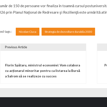
umăr de 150 de persoane vor finaliza în toamnă cursul postuniversitar
026 prin Planul Naţional de Redresare şi Rezilienţă este urmărită at
ed tags :
Nicolae Ciuca
Strategia de dezvoltare durabila 2030
Previous Article
vigare în articole
Florin Spătaru, ministrul economiei: Vom colabora
P
cu acționarul minoritar pentru ca listarea la Bursă
a Salrom să se realizeze cu succes