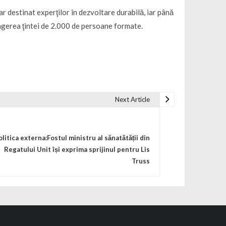
 destinat experţilor în dezvoltare durabilă, iar până
ingerea ţintei de 2.000 de persoane formate.
Next Article
olitica externa:Fostul ministru al sănatătății din
Regatului Unit își exprima sprijinul pentru Lis
Truss