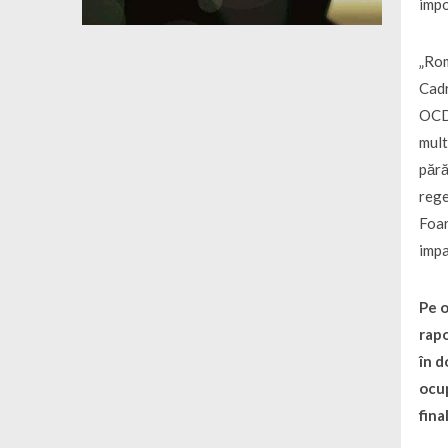
impo
„Rom
Cadr
OCDE
mult
pără
rege
Foar
impa
Pe o
rapo
în d
ocup
fina