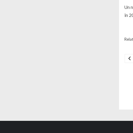
Un n
în 2
Relat
Na