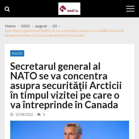
Skip to navigation
Skip to content
Home
2022
august
20
Secretarul general al NATO se va concentra asupra securităţii Arcticii în
timpul vizitei pe care o va întreprinde în Canada
POLITIC
Secretarul general al
NATO se va concentra
asupra securităţii Arcticii
în timpul vizitei pe care o
va întreprinde în Canada
20/08/2022
0