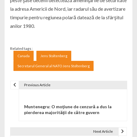
peste şase decenii detectează ameninţările de securitate
la adresa Americii de Nord, iar radarul său de avertizare
timpurie pentru regiunea polară datează de la sfârşitul
anilor 1980.
Related tags :
Canada
Jens Stoltenberg
Secretarul General al NATO Jens Stoltenberg
Previous Article
Navigare în articole
Muntenegru: O moţiune de cenzură a dus la
pierderea majorităţii de către guvern
Next Article