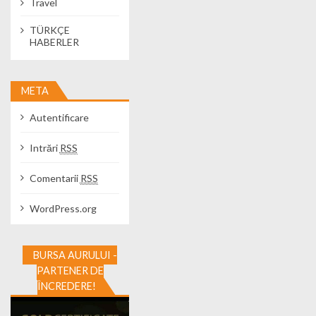
Travel
TÜRKÇE
HABERLER
META
Autentificare
Intrări
RSS
Comentarii
RSS
WordPress.org
BURSA AURULUI -
PARTENER DE
ÎNCREDERE!