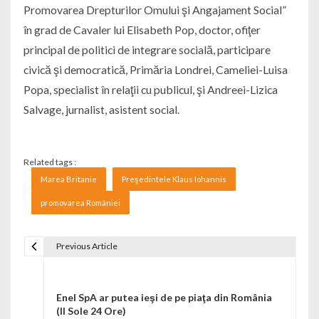
Promovarea Drepturilor Omului şi Angajament Social”
în grad de Cavaler lui Elisabeth Pop, doctor, ofiţer
principal de politici de integrare socială, participare
civică şi democratică, Primăria Londrei, Cameliei-Luisa
Popa, specialist în relaţii cu publicul, şi Andreei-Lizica
Salvage, jurnalist, asistent social.
Related tags :
Marea Britanie
Preşedintele Klaus Iohannis
promovarea României
Previous Article
Navigare în articole
Enel SpA ar putea ieşi de pe piaţa din România
(Il Sole 24 Ore)