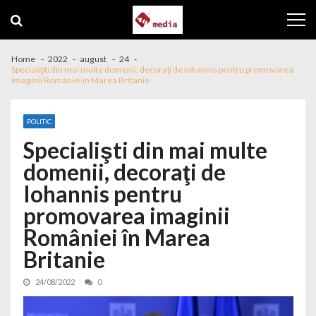
Skip to navigation
Skip to content
Home
2022
august
24
Specialişti din mai multe domenii, decoraţi de Iohannis pentru promovarea
imaginii României în Marea Britanie
POLITIC
Specialişti din mai multe
domenii, decoraţi de
Iohannis pentru
promovarea imaginii
României în Marea
Britanie
24/08/2022
0