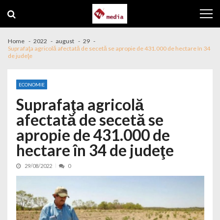
Skip to navigation
Skip to content
Home
2022
august
29
Suprafaţa agricolă afectată de secetă se apropie de 431.000 de hectare în 34
de judeţe
ECONOMIE
Suprafaţa agricolă
afectată de secetă se
apropie de 431.000 de
hectare în 34 de judeţe
29/08/2022
0