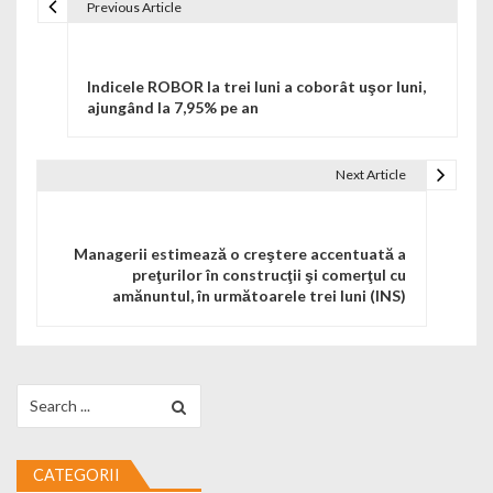
Previous Article
Navigare în articole
Indicele ROBOR la trei luni a coborât uşor luni,
ajungând la 7,95% pe an
Next Article
Managerii estimează o creştere accentuată a
preţurilor în construcţii şi comerţul cu
amănuntul, în următoarele trei luni (INS)
Search for:
CATEGORII