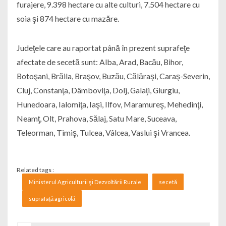
furajere, 9.398 hectare cu alte culturi, 7.504 hectare cu
soia şi 874 hectare cu mazăre.
Judeţele care au raportat până în prezent suprafeţe
afectate de secetă sunt: Alba, Arad, Bacău, Bihor,
Botoşani, Brăila, Braşov, Buzău, Călăraşi, Caraş-Severin,
Cluj, Constanţa, Dâmboviţa, Dolj, Galaţi, Giurgiu,
Hunedoara, Ialomiţa, Iaşi, Ilfov, Maramureş, Mehedinţi,
Neamţ, Olt, Prahova, Sălaj, Satu Mare, Suceava,
Teleorman, Timiş, Tulcea, Vâlcea, Vaslui şi Vrancea.
Related tags :
Ministerul Agriculturii şi Dezvoltării Rurale
secetă
suprafață agricolă