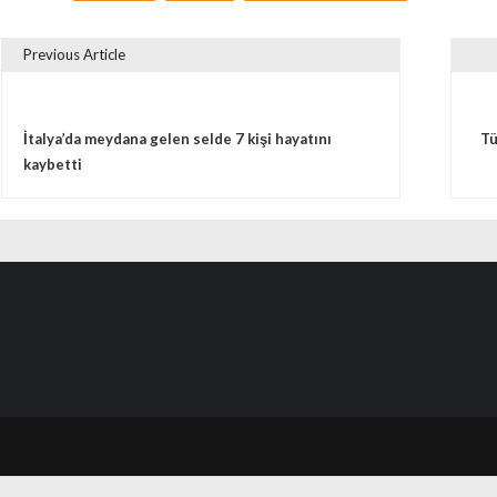
Previous Article
vigare în articole
İtalya’da meydana gelen selde 7 kişi hayatını
Tü
kaybetti