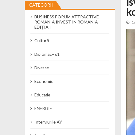
İ
CATEGORII
k
Cseke Attila: Am creat, până în preze
BUSINESS FORUM ATTRACTIVE
Încă o creșă modernă pentru Alba: 40
ROMANIA INVEST IN ROMANIA
1
Ministerul Mediului derulează dezbat
EDIȚIA I
Percheziții și flagrant în Neamț: cana
Cultură
Ministerul Apărării Naționale particip
Dobânzi de pânã la 7,50% la ediția 
Diplomacy 61
MMAP pune în consultare publică proi
Diverse
Economie
Educație
ENERGIE
Interviurile AY