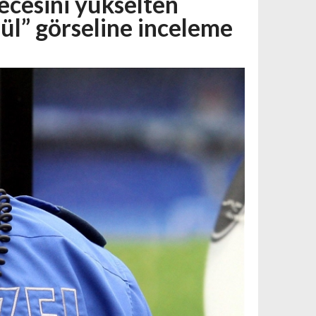
recesini yükselten
l” görseline inceleme