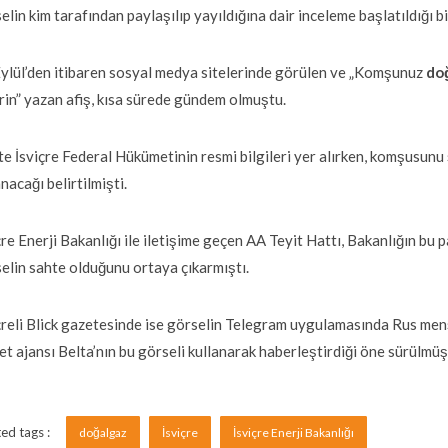
elin kim tarafından paylaşılıp yayıldığına dair inceleme başlatıldığı bil
ylül’den itibaren sosyal medya sitelerinde görülen ve „Komşunuz
do
irin” yazan afiş, kısa sürede gündem olmuştu.
te İsviçre Federal Hükümetinin resmi bilgileri yer alırken, komşusun
nacağı belirtilmişti.
çre Enerji Bakanlığı ile iletişime geçen AA Teyit Hattı, Bakanlığın bu 
elin sahte olduğunu ortaya çıkarmıştı.
çreli Blick gazetesinde ise görselin Telegram uygulamasında Rus men
et ajansı Belta’nın bu görseli kullanarak haberleştirdiği öne sürülmüş
ed tags :
doğalgaz
İsviçre
İsviçre Enerji Bakanlığı