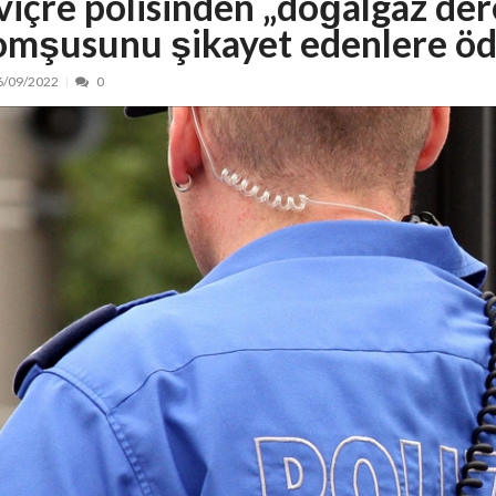
sviçre polisinden „doğalgaz de
omşusunu şikayet edenlere ödü
nt, peste 5.000 de noi locuri în creșe...
15/07/2026
 de locuri noi la Zlatna prin Programul...
15/07/2026
6/09/2022
0
erea publică pentru proiectul de lege care...
15/07/2026
bis descoperit într-un colet și ascu...
15/07/2026
ă la efortul național pentru protejar...
04/08/2026
FIDELIS din luna august
04/08/2026
ectul Catalogului național al zonelor pri...
04/08/2026