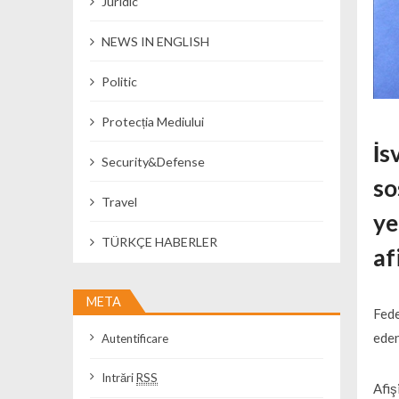
Juridic
NEWS IN ENGLISH
Politic
Protecția Mediului
İs
Security&Defense
so
Travel
ye
TÜRKÇE HABERLER
af
META
Fede
ede
Autentificare
Intrări
RSS
Afiş