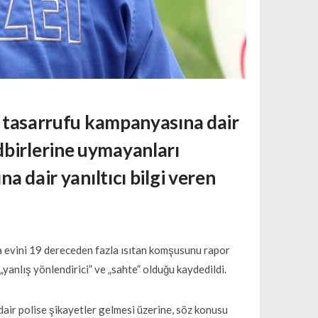
ji tasarrufu kampanyasına dair
dbirlerine uymayanları
na dair yanıltıcı bilgi veren
da evini 19 dereceden fazla ısıtan komşusunu rapor
„yanlış yönlendirici” ve „sahte” olduğu kaydedildi.
dair polise şikayetler gelmesi üzerine, söz konusu