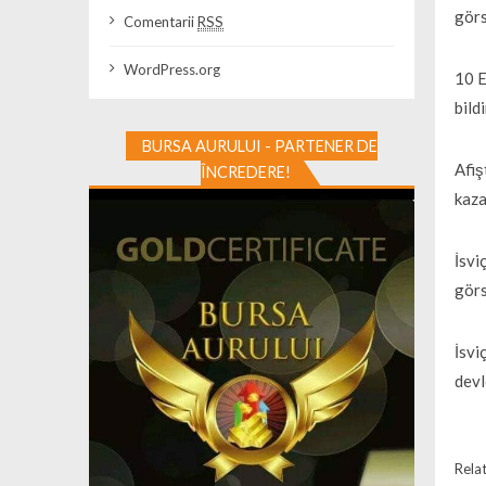
görs
Comentarii
RSS
WordPress.org
10 E
bild
BURSA AURULUI - PARTENER DE
Afiş
ÎNCREDERE!
kaza
İsvi
görs
İsvi
devl
Relat