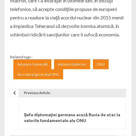
Macron, care l-a încurajat în ultimele luni, în discuţii
telefonice, să accepte condiţiile propuse de europeni
pentru a readuce la viaţă acordul nuclear din 2015 menit
a împiedica Teheranul să dezvolte bomba atomică, în
schimbul ridicării sancţiunilor care îi sufocă economia.
Related tags :
Adunare Generală
Antonio Guterres
ONU
Secretarul general al ONU
Previous Article
Navigare în articole
Şefa diplomaţiei germane acuză Rusia de atac la
valorile fundamentale ale ONU