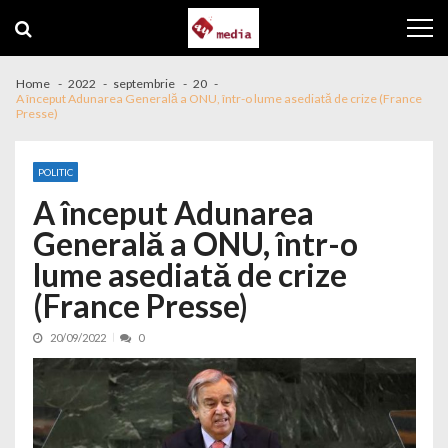
Skip to navigation
Skip to content
Home
2022
septembrie
20
A început Adunarea Generală a ONU, într-o lume asediată de crize (France
Presse)
POLITIC
A început Adunarea
Generală a ONU, într-o
lume asediată de crize
(France Presse)
20/09/2022
0