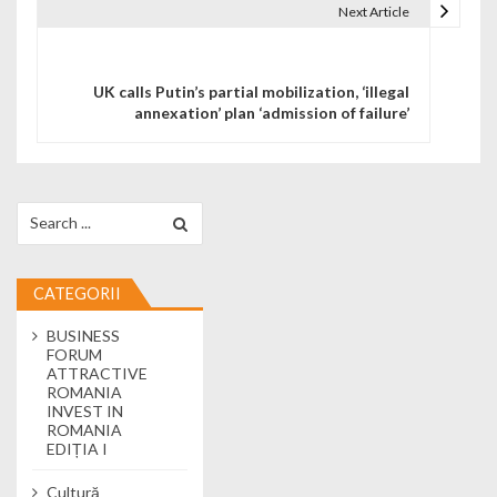
Next Article
UK calls Putin’s partial mobilization, ‘illegal
annexation’ plan ‘admission of failure’
Search for:
CATEGORII
BUSINESS
FORUM
ATTRACTIVE
ROMANIA
INVEST IN
ROMANIA
EDIȚIA I
Cultură