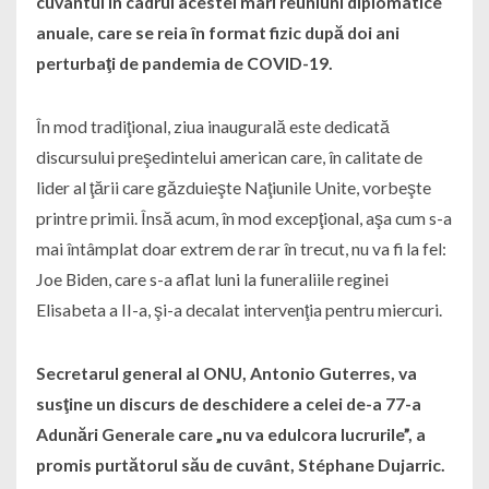
cuvântul în cadrul acestei mari reuniuni diplomatice
anuale, care se reia în format fizic după doi ani
perturbaţi de pandemia de COVID-19.
În mod tradiţional, ziua inaugurală este dedicată
discursului preşedintelui american care, în calitate de
lider al ţării care găzduieşte Naţiunile Unite, vorbeşte
printre primii. Însă acum, în mod excepţional, aşa cum s-a
mai întâmplat doar extrem de rar în trecut, nu va fi la fel:
Joe Biden, care s-a aflat luni la funeraliile reginei
Elisabeta a II-a, şi-a decalat intervenţia pentru miercuri.
Secretarul general al ONU, Antonio Guterres, va
susţine un discurs de deschidere a celei de-a 77-a
Adunări Generale care „nu va edulcora lucrurile”, a
promis purtătorul său de cuvânt, Stéphane Dujarric.