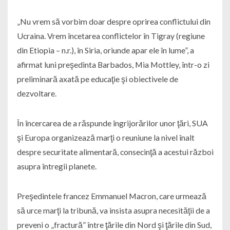
„Nu vrem să vorbim doar despre oprirea conflictului din
Ucraina. Vrem încetarea conflictelor în Tigray (regiune
din Etiopia – n.r.), în Siria, oriunde apar ele în lume”, a
afirmat luni preşedinta Barbados, Mia Mottley, într-o zi
preliminară axată pe educaţie şi obiectivele de
dezvoltare.
În încercarea de a răspunde îngrijorărilor unor ţări, SUA
şi Europa organizează marţi o reuniune la nivel înalt
despre securitate alimentară, consecinţă a acestui război
asupra întregii planete.
Preşedintele francez Emmanuel Macron, care urmează
să urce marţi la tribună, va insista asupra necesităţii de a
preveni o „fractură” între ţările din Nord şi ţările din Sud,