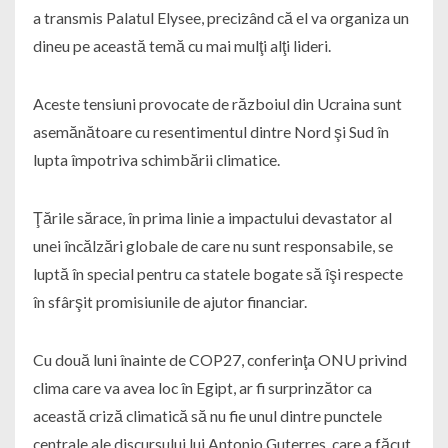
a transmis Palatul Elysee, precizând că el va organiza un
dineu pe această temă cu mai mulţi alţi lideri.
Aceste tensiuni provocate de războiul din Ucraina sunt
asemănătoare cu resentimentul dintre Nord şi Sud în
lupta împotriva schimbării climatice.
Ţările sărace, în prima linie a impactului devastator al
unei încălzări globale de care nu sunt responsabile, se
luptă în special pentru ca statele bogate să îşi respecte
în sfârşit promisiunile de ajutor financiar.
Cu două luni înainte de COP27, conferinţa ONU privind
clima care va avea loc în Egipt, ar fi surprinzător ca
această criză climatică să nu fie unul dintre punctele
centrale ale discursului lui Antonio Guterres, care a făcut