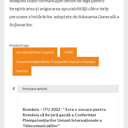
îndeplini toate formalităţile cerute de lege pentru
înregistrarea şi asigurarea opozabilităţii către terţe
persoane a hotărârilor adoptate de Adunarea Generală a
Acţionarilor.
Related tags :
Aeroportul Henri Coandă
CNAB
Compania Naţională de Transporturi Aeriene Române
TAROM
Previous Article
Navigare în articole
România – ITU 2022 : ” Este o onoare pentru
România să fie țară gazdă a Conferinței
Plenipotențiarilor Uniunii Internaționale a
Telecomunicațiilor”