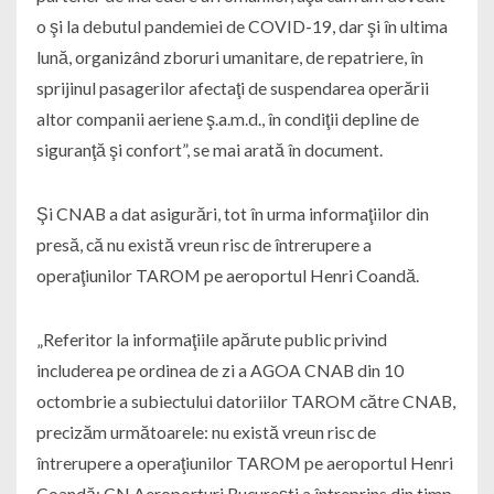
o şi la debutul pandemiei de COVID-19, dar şi în ultima
lună, organizând zboruri umanitare, de repatriere, în
sprijinul pasagerilor afectaţi de suspendarea operării
altor companii aeriene ş.a.m.d., în condiţii depline de
siguranţă şi confort”, se mai arată în document.
Şi CNAB a dat asigurări, tot în urma informaţiilor din
presă, că nu există vreun risc de întrerupere a
operaţiunilor TAROM pe aeroportul Henri Coandă.
„Referitor la informaţiile apărute public privind
includerea pe ordinea de zi a AGOA CNAB din 10
octombrie a subiectului datoriilor TAROM către CNAB,
precizăm următoarele: nu există vreun risc de
întrerupere a operaţiunilor TAROM pe aeroportul Henri
Coandă; CN Aeroporturi Bucureşti a întreprins din timp