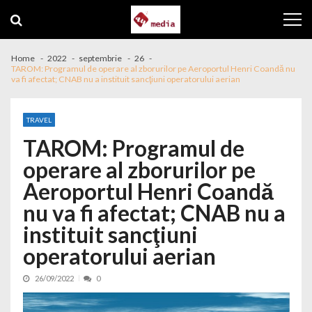
Skip to navigation
Skip to content
Home
2022
septembrie
26
TAROM: Programul de operare al zborurilor pe Aeroportul Henri Coandă nu
va fi afectat; CNAB nu a instituit sancţiuni operatorului aerian
TRAVEL
TAROM: Programul de
operare al zborurilor pe
Aeroportul Henri Coandă
nu va fi afectat; CNAB nu a
instituit sancţiuni
operatorului aerian
26/09/2022
0