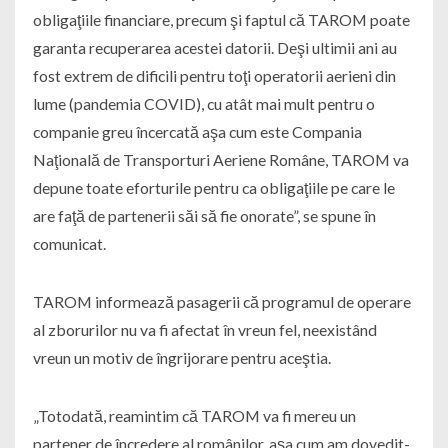
obligaţiile financiare, precum şi faptul că TAROM poate
garanta recuperarea acestei datorii. Deşi ultimii ani au
fost extrem de dificili pentru toţi operatorii aerieni din
lume (pandemia COVID), cu atât mai mult pentru o
companie greu încercată aşa cum este Compania
Naţională de Transporturi Aeriene Române, TAROM va
depune toate eforturile pentru ca obligaţiile pe care le
are faţă de partenerii săi să fie onorate”, se spune în
comunicat.
TAROM informează pasagerii că programul de operare
al zborurilor nu va fi afectat în vreun fel, neexistând
vreun un motiv de îngrijorare pentru aceştia.
„Totodată, reamintim că TAROM va fi mereu un
partener de încredere al românilor, aşa cum am dovedit-