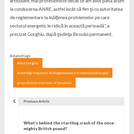
articulate, mai profesioniste decât ce am avut până acum
la conducerea ANRE, astfel încât să fim şi cu autoritatea
de reglementare la înălţimea problemelor pe care
sectorul energetic le ridică în această perioadă”, a
precizat Gorghiu, după şedinţa Biroului permanent.
Related tags :
Alina Gorghiu
Autorităţii Naţionale de Reglementare în domeniul Energiei
preşedintele interimar al Senatului
Previous Article
Navigare în articole
What’s behind the startling crash of the once-
mighty British pound?