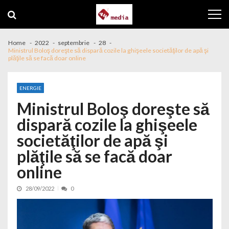
Skip to navigation
Skip to content
Home
2022
septembrie
28
Ministrul Boloş doreşte să dispară cozile la ghişeele societăţilor de apă şi
plăţile să se facă doar online
ENERGIE
Ministrul Boloş doreşte să
dispară cozile la ghişeele
societăţilor de apă şi
plăţile să se facă doar
online
28/09/2022
0