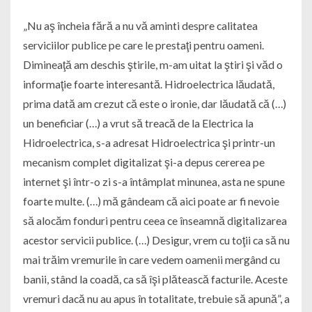
„Nu aş încheia fără a nu vă aminti despre calitatea
serviciilor publice pe care le prestaţi pentru oameni.
Dimineaţă am deschis ştirile, m-am uitat la ştiri şi văd o
informaţie foarte interesantă. Hidroelectrica lăudată,
prima dată am crezut că este o ironie, dar lăudată că (…)
un beneficiar (…) a vrut să treacă de la Electrica la
Hidroelectrica, s-a adresat Hidroelectrica şi printr-un
mecanism complet digitalizat şi-a depus cererea pe
internet şi într-o zi s-a întâmplat minunea, asta ne spune
foarte multe. (…) mă gândeam că aici poate ar fi nevoie
să alocăm fonduri pentru ceea ce înseamnă digitalizarea
acestor servicii publice. (…) Desigur, vrem cu toţii ca să nu
mai trăim vremurile în care vedem oamenii mergând cu
banii, stând la coadă, ca să îşi plătească facturile. Aceste
vremuri dacă nu au apus în totalitate, trebuie să apună”, a