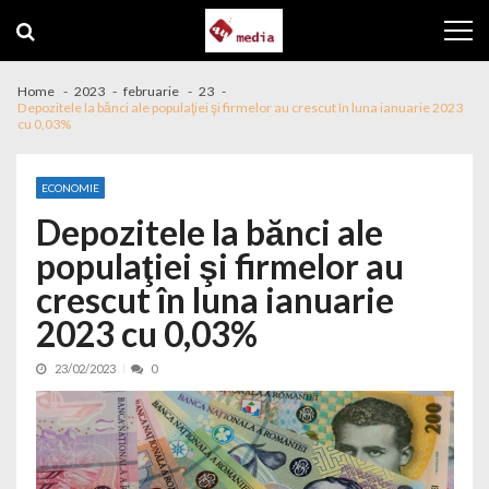
Skip to navigation
Skip to content
Home
2023
februarie
23
Depozitele la bănci ale populaţiei şi firmelor au crescut în luna ianuarie 2023
cu 0,03%
ECONOMIE
Depozitele la bănci ale
populaţiei şi firmelor au
crescut în luna ianuarie
2023 cu 0,03%
23/02/2023
0