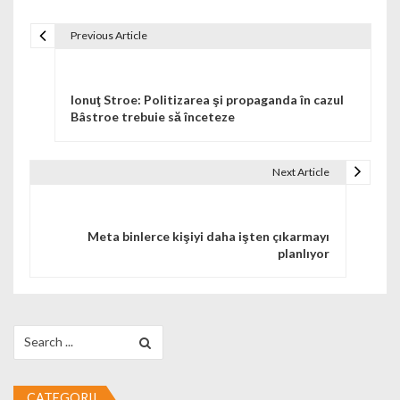
Previous Article
Navigare în articole
Ionuţ Stroe: Politizarea şi propaganda în cazul
Bâstroe trebuie să înceteze
Next Article
Meta binlerce kişiyi daha işten çıkarmayı
planlıyor
Search for:
CATEGORII