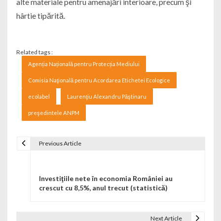
alte materiale pentru amenajări interioare, precum şi
hârtie tipărită.
Related tags :
Agenția Națională pentru Protecția Mediului
Comisia Naţională pentru Acordarea Etichetei Ecologice
ecolabel
Laurenţiu Alexandru Păştinaru
preşedintele ANPM
Previous Article
Navigare în articole
Investiţiile nete în economia României au
crescut cu 8,5%, anul trecut (statistică)
Next Article