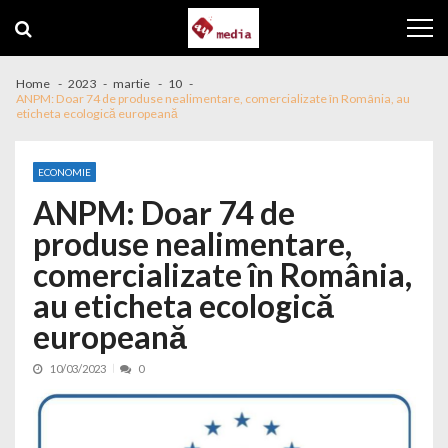
Skip to navigation
Skip to content
Home
2023
martie
10
ANPM: Doar 74 de produse nealimentare, comercializate în România, au
eticheta ecologică europeană
ECONOMIE
ANPM: Doar 74 de
produse nealimentare,
comercializate în România,
au eticheta ecologică
europeană
10/03/2023
0