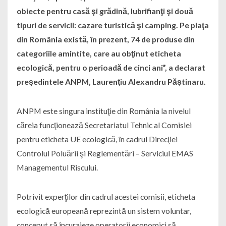
obiecte pentru casă şi grădină, lubrifianţi şi două
tipuri de servicii: cazare turistică şi camping. Pe piaţa
din România există, în prezent, 74 de produse din
categoriile amintite, care au obţinut eticheta
ecologică, pentru o perioadă de cinci ani”, a declarat
preşedintele ANPM, Laurenţiu Alexandru Păştinaru.
ANPM este singura instituţie din România la nivelul
căreia funcţionează Secretariatul Tehnic al Comisiei
pentru eticheta UE ecologică, în cadrul Direcţiei
Controlul Poluării şi Reglementări – Serviciul EMAS
Managementul Riscului.
Potrivit experţilor din cadrul acestei comisii, eticheta
ecologică europeană reprezintă un sistem voluntar,
conceput să încurajeze operatorii economici să