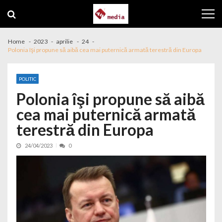
Skip to navigation
Skip to content
Home
2023
aprilie
24
Polonia îşi propune să aibă cea mai puternică armată terestră din Europa
POLITIC
Polonia îşi propune să aibă
cea mai puternică armată
terestră din Europa
24/04/2023
0