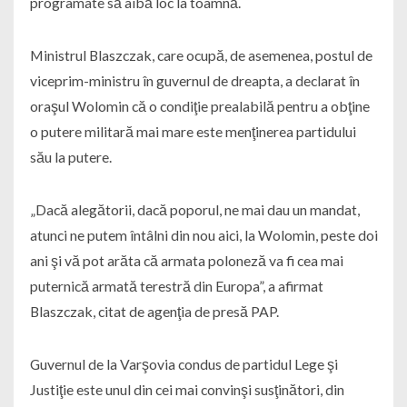
programate să aibă loc la toamnă.
Ministrul Blaszczak, care ocupă, de asemenea, postul de
viceprim-ministru în guvernul de dreapta, a declarat în
oraşul Wolomin că o condiţie prealabilă pentru a obţine
o putere militară mai mare este menţinerea partidului
său la putere.
„Dacă alegătorii, dacă poporul, ne mai dau un mandat,
atunci ne putem întâlni din nou aici, la Wolomin, peste doi
ani şi vă pot arăta că armata poloneză va fi cea mai
puternică armată terestră din Europa”, a afirmat
Blaszczak, citat de agenţia de presă PAP.
Guvernul de la Varşovia condus de partidul Lege şi
Justiţie este unul din cei mai convinşi susţinători, din