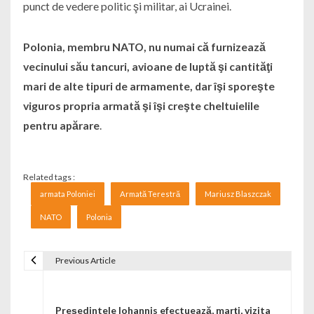
punct de vedere politic şi militar, ai Ucrainei.
Polonia, membru NATO, nu numai că furnizează
vecinului său tancuri, avioane de luptă şi cantităţi
mari de alte tipuri de armamente, dar îşi sporeşte
viguros propria armată şi îşi creşte cheltuielile
pentru apărare
.
Related tags :
armata Poloniei
Armată Terestră
Mariusz Blaszczak
NATO
Polonia
Previous Article
Navigare în articole
Preşedintele Iohannis efectuează, marţi, vizita