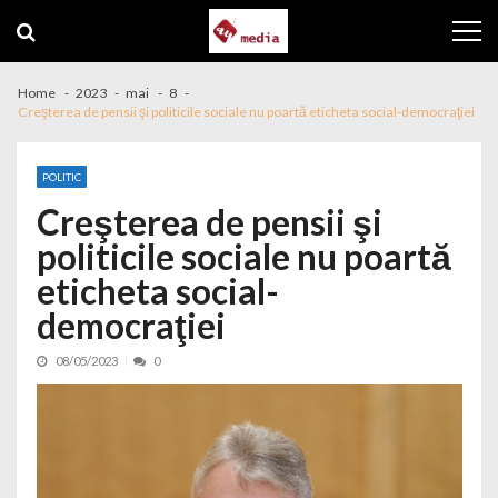
Skip to navigation
Skip to content
Home
2023
mai
8
Creşterea de pensii şi politicile sociale nu poartă eticheta social-democraţiei
POLITIC
Creşterea de pensii şi
politicile sociale nu poartă
eticheta social-
democraţiei
08/05/2023
0