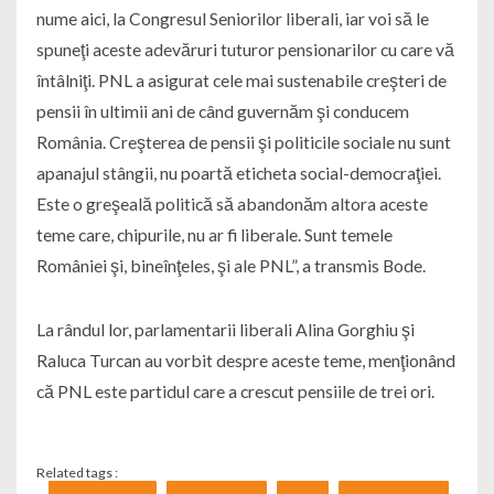
nume aici, la Congresul Seniorilor liberali, iar voi să le
spuneţi aceste adevăruri tuturor pensionarilor cu care vă
întâlniţi. PNL a asigurat cele mai sustenabile creşteri de
pensii în ultimii ani de când guvernăm şi conducem
România. Creşterea de pensii şi politicile sociale nu sunt
apanajul stângii, nu poartă eticheta social-democraţiei.
Este o greşeală politică să abandonăm altora aceste
teme care, chipurile, nu ar fi liberale. Sunt temele
României şi, bineînţeles, şi ale PNL”, a transmis Bode.
La rândul lor, parlamentarii liberali Alina Gorghiu şi
Raluca Turcan au vorbit despre aceste teme, menţionând
că PNL este partidul care a crescut pensiile de trei ori.
Related tags :