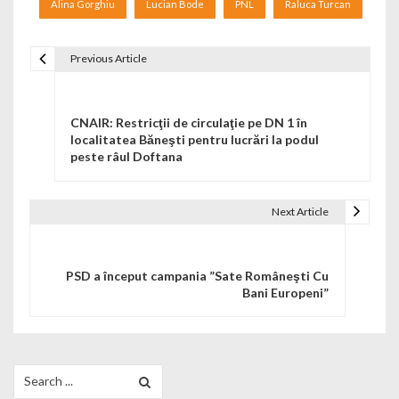
Alina Gorghiu
Lucian Bode
PNL
Raluca Turcan
Previous Article
Navigare în articole
CNAIR: Restricţii de circulaţie pe DN 1 în
localitatea Băneşti pentru lucrări la podul
peste râul Doftana
Next Article
PSD a început campania ”Sate Româneşti Cu
Bani Europeni”
Search for: