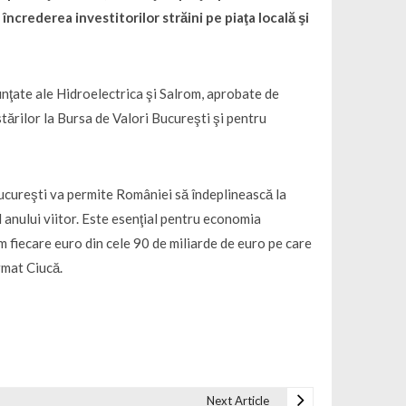
încrederea investitorilor străini pe piaţa locală şi
anunţate ale Hidroelectrica şi Salrom, aprobate de
stărilor la Bursa de Valori Bucureşti şi pentru
Bucureşti va permite României să îndeplinească la
l anului viitor. Este esenţial pentru economia
 fiecare euro din cele 90 de miliarde de euro pe care
rmat Ciucă.
Next Article