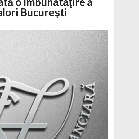
mată o îmbunătăţire a
Valori Bucureşti