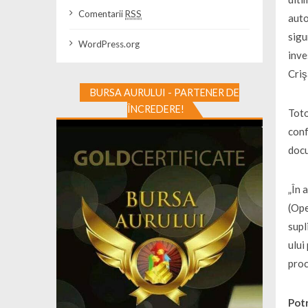
Comentarii
RSS
auto
sigu
WordPress.org
inve
Criş
BURSA AURULUI - PARTENER DE
ÎNCREDERE!
Toto
conf
docu
„În 
(Ope
supl
ului
proc
Potr