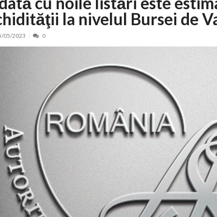
dată cu noile listări este esti
chidităţii la nivelul Bursei de 
nt, peste 5.000 de noi locuri în creșe...
15/07/2026
 de locuri noi la Zlatna prin Programul...
15/07/2026
5/05/2023
0
erea publică pentru proiectul de lege care...
15/07/2026
bis descoperit într-un colet și ascu...
15/07/2026
ă la efortul național pentru protejar...
04/08/2026
FIDELIS din luna august
04/08/2026
ectul Catalogului național al zonelor pri...
04/08/2026