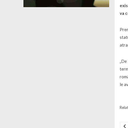
exis
va c
Prem
stat
atra
„De 
term
româ
le a
Relat