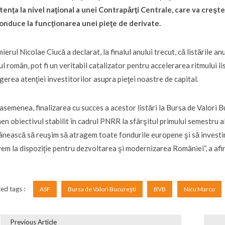
tenţa la nivel naţional a unei Contrapărţi Centrale, care va creşte 
onduce la funcţionarea unei pieţe de derivate.
ierul Nicolae Ciucă a declarat, la finalul anului trecut, că listările 
ul român, pot fi un veritabil catalizator pentru accelerarea ritmului li
gerea atenţiei investitorilor asupra pieţei noastre de capital.
asemenea, finalizarea cu succes a acestor listări la Bursa de Valori 
en obiectivul stabilit în cadrul PNRR la sfârşitul primului semestru a
nească să reuşim să atragem toate fondurile europene şi să investim
vem la dispoziţie pentru dezvoltarea şi modernizarea României”, a afi
ed tags :
ASF
Bursa de Valori Bucureşti
BVB
Nicu Marcu
Previous Article