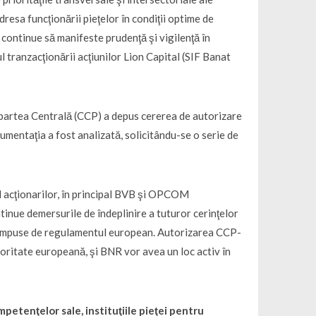
resa funcţionării pieţelor în condiţii optime de
să continue să manifeste prudenţă şi vigilenţă în
l tranzacţionării acţiunilor Lion Capital (SIF Banat
trapartea Centrală (CCP) a depus cererea de autorizare
entaţia a fost analizată, solicitându-se o serie de
ul acţionarilor, în principal BVB şi OPCOM
ntinue demersurile de îndeplinire a tuturor cerinţelor
le impuse de regulamentul european. Autorizarea CCP-
toritate europeană, şi BNR vor avea un loc activ în
ompetenţelor sale, instituţiile pieţei pentru