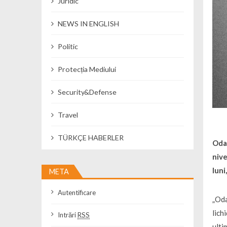
Juridic
NEWS IN ENGLISH
Politic
Protecția Mediului
Security&Defense
Travel
TÜRKÇE HABERLER
Odat
nive
luni
META
Autentificare
„Oda
lich
Intrări
RSS
ulti