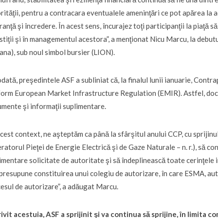
rităţii, pentru a contracara eventualele ameninţări ce pot apărea la ad
ranţă şi încredere. În acest sens, încurajez toţi participanţii la piaţă 
stiţii şi în managementul acestora”, a menţionat Nicu Marcu, la debutu
ana), sub noul simbol bursier (LION).
dată, preşedintele ASF a subliniat că, la finalul lunii ianuarie, Con
orm European Market Infrastructure Regulation (EMIR). Astfel, docum
mente şi informaţii suplimentare.
acest context, ne aşteptăm ca până la sfârşitul anului CCP, cu sprijin
ratorul Pieţei de Energie Electrică şi de Gaze Naturale – n. r.), să co
imentare solicitate de autoritate şi să îndeplinească toate cerinţe
 presupune constituirea unui colegiu de autorizare, în care ESMA, au
esul de autorizare”, a adăugat Marcu.
ivit acestuia, ASF a sprijinit şi va continua să sprijine, în limita c