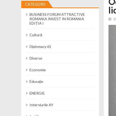
O
CATEGORII
li
Cseke Attila: Am creat, până în preze
BUSINESS FORUM ATTRACTIVE
Încă o creșă modernă pentru Alba: 40
ROMANIA INVEST IN ROMANIA
1
Ministerul Mediului derulează dezbat
EDIȚIA I
Percheziții și flagrant în Neamț: cana
Cultură
Ministerul Apărării Naționale particip
Dobânzi de pânã la 7,50% la ediția 
Diplomacy 61
MMAP pune în consultare publică proi
Diverse
Economie
Educație
ENERGIE
Interviurile AY