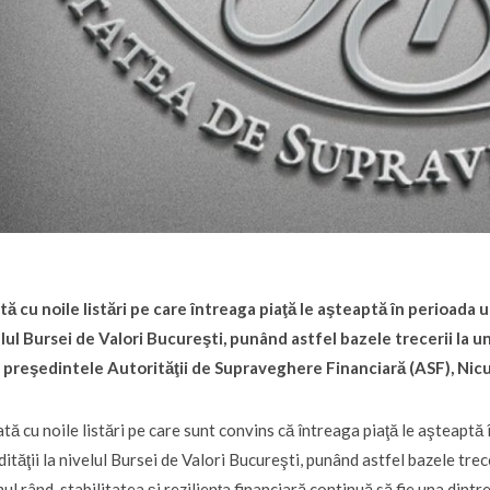
ă cu noile listări pe care întreaga piaţă le aşteaptă în perioada u
lul Bursei de Valori Bucureşti, punând astfel bazele trecerii la un 
, preşedintele Autorităţii de Supraveghere Financiară (ASF), Nic
tă cu noile listări pe care sunt convins că întreaga piaţă le aşteapt
idităţii la nivelul Bursei de Valori Bucureşti, punând astfel bazele trece
mul rând, stabilitatea şi rezilienţa financiară continuă să fie una dintr