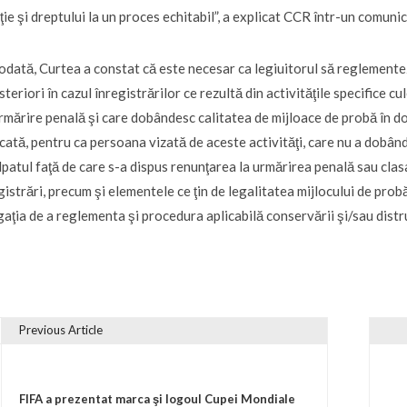
iţie şi dreptului la un proces echitabil”, a explicat CCR într-un comuni
odată, Curtea a constat că este necesar ca legiuitorul să reglemente
steriori în cazul înregistrărilor ce rezultă din activităţile specifice 
rmărire penală şi care dobândesc calitatea de mijloace de probă în dos
cată, pentru ca persoana vizată de aceste activităţi, care nu a dobând
lpatul faţă de care s-a dispus renunţarea la urmărirea penală sau cla
gistrări, precum şi elementele ce ţin de legalitatea mijlocului de pro
gaţia de a reglementa şi procedura aplicabilă conservării şi/sau distr
Previous Article
vigare în articole
FIFA a prezentat marca şi logoul Cupei Mondiale