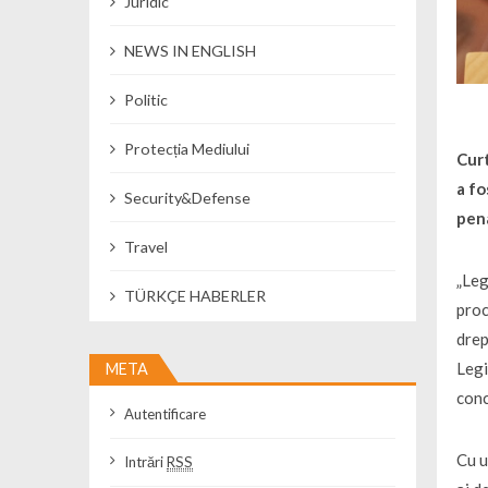
Juridic
NEWS IN ENGLISH
Politic
Protecția Mediului
Curt
a fo
Security&Defense
pen
Travel
„Leg
TÜRKÇE HABERLER
proc
drep
Legi
META
conc
Autentificare
Cu u
Intrări
RSS