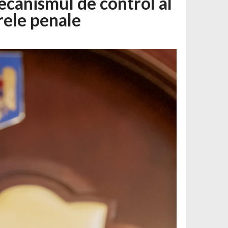
ecanismul de control al
rele penale