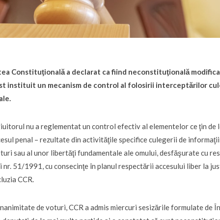
ea Constituţională a declarat ca fiind neconstituţională modific
st instituit un mecanism de control al folosirii interceptărilor cu
ale.
iuitorul nu a reglementat un control efectiv al elementelor ce ţin de l
esul penal – rezultate din activităţile specifice culegerii de informaţ
turi sau al unor libertăţi fundamentale ale omului, desfăşurate cu re
i nr. 51/1991, cu consecinţe în planul respectării accesului liber la just
luzia CCR.
nanimitate de voturi, CCR a admis miercuri sesizările formulate de În