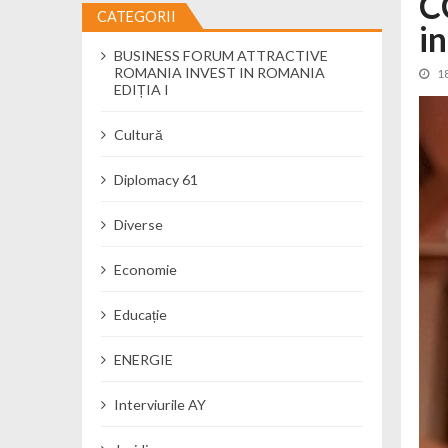
C
CATEGORII
i
Cseke Attila: Am creat, până în preze
BUSINESS FORUM ATTRACTIVE
Încă o creșă modernă pentru Alba: 40
ROMANIA INVEST IN ROMANIA
1
Ministerul Mediului derulează dezbat
EDIȚIA I
Percheziții și flagrant în Neamț: cana
Cultură
Ministerul Apărării Naționale particip
Dobânzi de pânã la 7,50% la ediția 
Diplomacy 61
MMAP pune în consultare publică proi
Diverse
Economie
Educație
ENERGIE
Interviurile AY