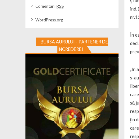
şi d
Comentarii
RSS
ind.
nr.1
WordPress.org
În e
BURSA AURULUI - PARTENER DE
decl
ÎNCREDERE!
prev
„În 
s-au
libe
care
să j
resp
ţin 
care
resp