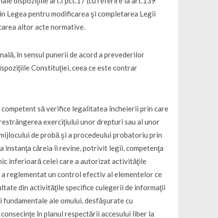
le dispoziţiile art.I pct.17 (cu referire la art.139
.b)) din Legea pentru modificarea şi completarea Legii
carea altor acte normative.
onală, în sensul punerii de acord a prevederilor
spoziţiile Constituţiei, ceea ce este contrar
 competent să verifice legalitatea încheierii prin care
 restrângerea exerciţiului unor drepturi sau al unor
mijlocului de probă şi a procedeului probatoriu prin
instanţa căreia îi revine, potrivit legii, competenţa
c inferioară celei care a autorizat activităţile
u a reglementat un control efectiv al elementelor ce
ltate din activităţile specifice culegerii de informaţii
ţi fundamentale ale omului, desfăşurate cu
onsecinţe în planul respectării accesului liber la