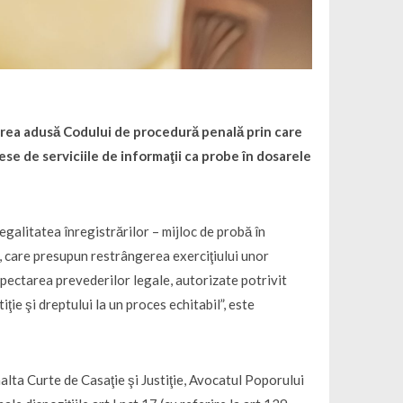
area adusă Codului de procedură penală prin care
lese de serviciile de informaţii ca probe în dosarele
egalitatea înregistrărilor – mijloc de probă în
ii, care presupun restrângerea exerciţiului unor
spectarea prevederilor legale, autorizate potrivit
iţie şi dreptului la un proces echitabil”, este
alta Curte de Casaţie şi Justiţie, Avocatul Poporului