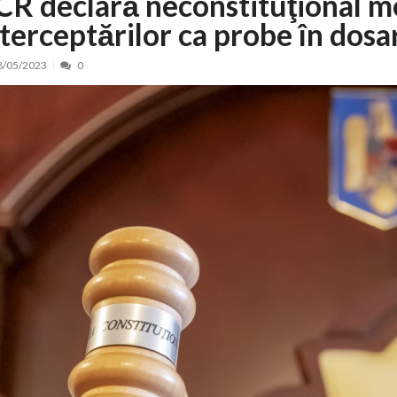
CR declară neconstituţional m
nterceptărilor ca probe în dosa
nt, peste 5.000 de noi locuri în creșe...
15/07/2026
 de locuri noi la Zlatna prin Programul...
15/07/2026
8/05/2023
0
erea publică pentru proiectul de lege care...
15/07/2026
bis descoperit într-un colet și ascu...
15/07/2026
ă la efortul național pentru protejar...
04/08/2026
FIDELIS din luna august
04/08/2026
ectul Catalogului național al zonelor pri...
04/08/2026