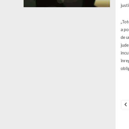
just
„Tot
a po
de u
jude
incu
înre
obli
Na