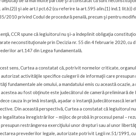
e deputaţi de la mai multe partide şi a constatat că sunt neconstituţiona
1 alin.(2)) şi ale art.I pct.62 (cu referire la art.595 alin.(1) ind.1 lit
35/2010 privind Codul de procedură penală, precum şi pentru modifi
senţă, CCR spune că legiuitorul nu şi-a îndeplinit obligaţia constituţi
arate neconstituţionale prin Decizia nr. 55 din 4 februarie 2020, cu di
ederilor art.147 din Legea fundamentală.
acest sens, Curtea a constatat că, potrivit normelor criticate, organul
 autorizat activităţile specifice culegerii de informaţii care presupun
rtăţi fundamentale ale omului, a mandatului emis cu această ocazie, a 
 acestea au fost obţinute este judecătorul de cameră preliminară de la 
udece cauza în primă instanţă, aşadar o instanţă judecătorească ierarhi
ective. Din această perspectivă, Curtea a constatat că legiuitorul n
de legalitatea înregistrărilor – mijloc de probă în procesul penal – rezu
 presupun restrângerea exerciţiului unor drepturi sau al unor libertă
ectarea prevederilor legale, autorizate potrivit Legii nr.51/1991, cu c