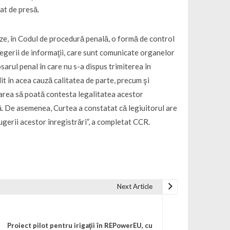
cat de presă.
ze, în Codul de procedură penală, o formă de control
culegerii de informaţii, care sunt comunicate organelor
arul penal în care nu s-a dispus trimiterea în
it în acea cauză calitatea de parte, precum şi
sarea să poată contesta legalitatea acestor
bă. De asemenea, Curtea a constatat că legiuitorul are
ugerii acestor înregistrări”, a completat CCR.
Next Article
Proiect pilot pentru irigaţii în REPowerEU, cu