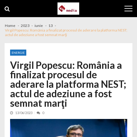
Skip to navigation
Skip to content
Home
2023
iunie
13
Virgil Popescu: România a finalizat procesul de aderare la platforma NEST;
actul de adeziune a fost semnat marţi
ENERGIE
Virgil Popescu: România a
finalizat procesul de
aderare la platforma NEST;
actul de adeziune a fost
semnat marţi
13/06/2023
0