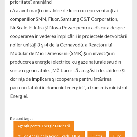
prioritate”, anunţând
că a avut marţi o întâlnire de lucru cu reprezentanţi ai
companiilor SNN, Fluor, Samsung C&T Corporation,
NuScale, E-Infra şi Nova Power pentru a discuta despre
cooperarea în vederea implicării în proiectele dezvoltării
noilor unităţi 3 şi 4 de la Cernavodă, a Reactorului
Modular de Mici Dimensiuni (SMR) şi în investiţii în
producerea energiei electrice, cu gaze naturale sau din
surse regenerabile. „Mă bucur că am găsit deschidere şi
dorinţa de implicare şi cooperare pentru întărirea
parteneriatului în domeniul energiei”, a transmis ministrul
Energiei.
Related tags :
Agenția pentru Energie Nucleară
ctul de Adeziune la Acordul cadru NEST
E-Infra
Fluor