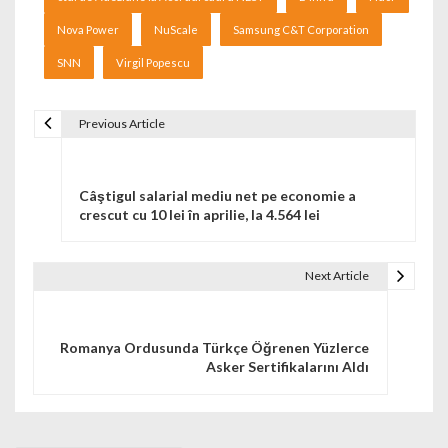
Nova Power
NuScale
Samsung C&T Corporation
SNN
Virgil Popescu
Previous Article
Navigare în articole
Câştigul salarial mediu net pe economie a
crescut cu 10 lei în aprilie, la 4.564 lei
Next Article
Romanya Ordusunda Türkçe Öğrenen Yüzlerce
Asker Sertifikalarını Aldı