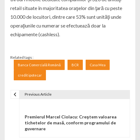
retail situate în majoritatea oraşelor din ţară cu peste
10.000 de locuitori, dintre care 53% sunt unităţi unde
operaţiunile cu numerar se efectuează doar la
echipamente (cashless).
Related tags :
Banca Comercială Română
BCR
Casa Mea
credit ipotecar
Previous Article
Navigare în articole
Premierul Marcel Ciolacu: Creştem valoarea
tichetelor de masă, conform programului de
guvernare