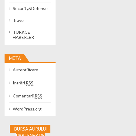
Security&Defense
Travel
TÜRKÇE
HABERLER
META
Autentificare
Intrări
RSS
Comentarii
RSS
WordPress.org
BURSA AURULUI -
PARTENER DE