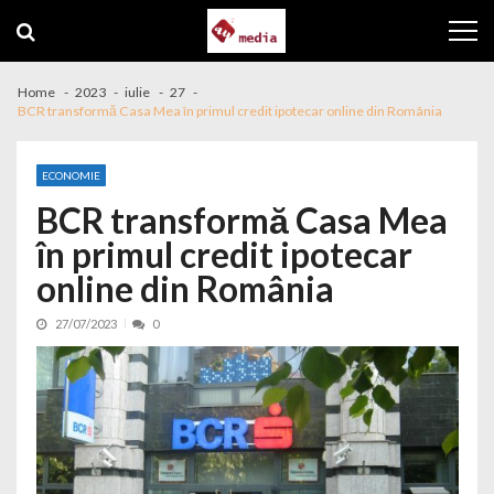
Skip to navigation
Skip to content
Home
2023
iulie
27
BCR transformă Casa Mea în primul credit ipotecar online din România
ECONOMIE
BCR transformă Casa Mea
în primul credit ipotecar
online din România
27/07/2023
0