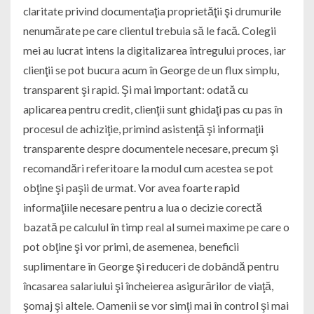
claritate privind documentaţia proprietăţii şi drumurile
nenumărate pe care clientul trebuia să le facă. Colegii
mei au lucrat intens la digitalizarea întregului proces, iar
clienţii se pot bucura acum în George de un flux simplu,
transparent şi rapid. Şi mai important: odată cu
aplicarea pentru credit, clienţii sunt ghidaţi pas cu pas în
procesul de achiziţie, primind asistenţă şi informaţii
transparente despre documentele necesare, precum şi
recomandări referitoare la modul cum acestea se pot
obţine şi paşii de urmat. Vor avea foarte rapid
informaţiile necesare pentru a lua o decizie corectă
bazată pe calculul în timp real al sumei maxime pe care o
pot obţine şi vor primi, de asemenea, beneficii
suplimentare în George şi reduceri de dobândă pentru
încasarea salariului şi încheierea asigurărilor de viaţă,
şomaj şi altele. Oamenii se vor simţi mai în control şi mai