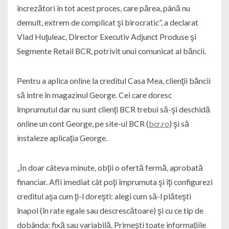
încrezători în tot acest proces, care părea, până nu
demult, extrem de complicat şi birocratic”, a declarat
Vlad Huţuleac, Director Executiv Adjunct Produse şi
Segmente Retail BCR, potrivit unui comunicat al băncii.
Pentru a aplica online la creditul Casa Mea, clienţii băncii
să intre în magazinul George. Cei care doresc
împrumutul dar nu sunt clienţi BCR trebui să-şi deschidă
online un cont George, pe site-ul BCR (
bcr.ro
) şi să
instaleze aplicaţia George.
„În doar câteva minute, obţii o ofertă fermă, aprobată
financiar. Afli imediat cât poţi împrumuta şi îţi configurezi
creditul aşa cum ţi-l doreşti: alegi cum să-l plăteşti
înapoi (în rate egale sau descrescătoare) şi cu ce tip de
dobânda: fixă sau variabilă. Primeşti toate informaţiile