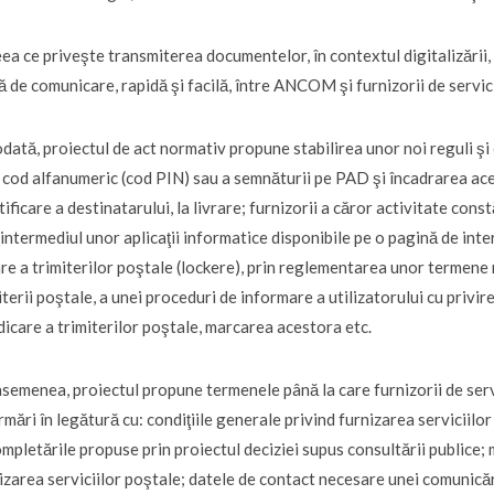
eea ce priveşte transmiterea documentelor, în contextul digitalizării
ă de comunicare, rapidă şi facilă, între ANCOM şi furnizorii de servici
dată, proiectul de act normativ propune stabilirea unor noi reguli şi 
 cod alfanumeric (cod PIN) sau a semnăturii pe PAD şi încadrarea ac
tificare a destinatarului, la livrare; furnizorii a căror activitate cons
 intermediul unor aplicaţii informatice disponibile pe o pagină de int
are a trimiterilor poştale (lockere), prin reglementarea unor termene 
iterii poştale, a unei proceduri de informare a utilizatorului cu privire
dicare a trimiterilor poştale, marcarea acestora etc.
semenea, proiectul propune termenele până la care furnizorii de se
rmări în legătură cu: condiţiile generale privind furnizarea serviciilo
ompletările propuse prin proiectul deciziei supus consultării publice; 
izarea serviciilor poştale; datele de contact necesare unei comunicăr