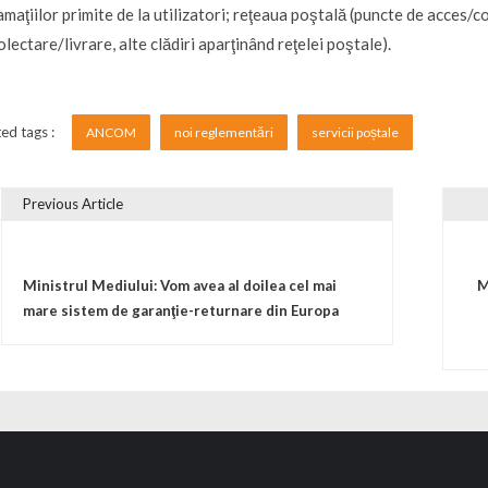
amaţiilor primite de la utilizatori; reţeaua poştală (puncte de acces
olectare/livrare, alte clădiri aparţinând reţelei poştale).
ed tags :
ANCOM
noi reglementări
servicii poștale
Previous Article
vigare în articole
Ministrul Mediului: Vom avea al doilea cel mai
M
mare sistem de garanţie-returnare din Europa