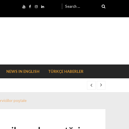
Search for:
NEWS IN ENGLISH
TÜRKÇE HABERLER
viciilor poştale