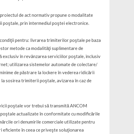
, proiectul de act normativ propune o modalitate
i poştale, prin intermediul poştei electronice.
condiţii pentru: livrarea trimiterilor poştale pe baza
estor metode ca modalităţi suplimentare de
tă exclusiv în revânzarea serviciilor poştale, inclusiv
ernet; utilizarea sistemelor automate de colectare/
minime de păstrare la lockere în vederea ridicării
 la sosirea trimiterii poştale, avizarea în caz de
rvicii poştale vor trebui să transmită ANCOM
r poştale actualizate în conformitate cu modificările
mărcile ori denumirile comerciale utilizate pentru
i eficiente în ceea ce priveşte soluţionarea