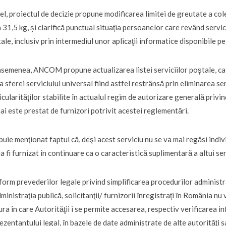
el, proiectul de decizie propune modificarea limitei de greutate a cole
a 31,5 kg, şi clarifică punctual situaţia persoanelor care revând servic
ale, inclusiv prin intermediul unor aplicaţii informatice disponibile p
semenea, ANCOM propune actualizarea listei serviciilor poştale, cat
a sferei serviciului universal fiind astfel restrânsă prin eliminarea s
icularităţilor stabilite în actualul regim de autorizare generală privin
ai este prestat de furnizori potrivit acestei reglementări.
buie menţionat faptul că, deşi acest serviciu nu se va mai regăsi indivi
a fi furnizat în continuare ca o caracteristică suplimentară a altui s
orm prevederilor legale privind simplificarea procedurilor administrati
dministraţia publică, solicitanţii/ furnizorii înregistraţi în România n
ra în care Autorităţii i se permite accesarea, respectiv verificarea in
ezentantului legal, în bazele de date administrate de alte autorităţi sa