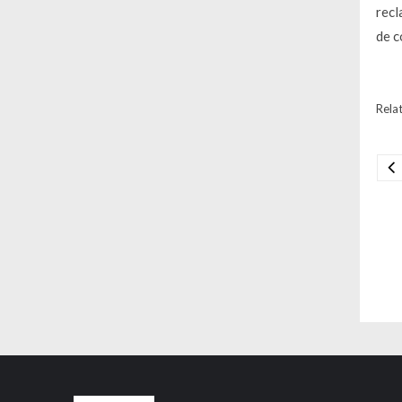
recl
de c
Relat
Na