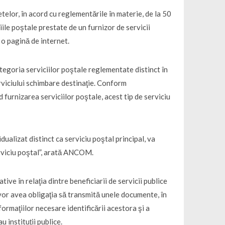
telor, în acord cu reglementările în materie, de la 50
iile poştale prestate de un furnizor de servicii
e o pagină de internet.
egoria serviciilor poştale reglementate distinct în
erviciului schimbare destinaţie. Conform
d furnizarea serviciilor poştale, acest tip de serviciu
dualizat distinct ca serviciu poştal principal, va
erviciu poştal”, arată ANCOM.
ve în relaţia dintre beneficiarii de servicii publice
u vor avea obligaţia să transmită unele documente, în
formaţiilor necesare identificării acestora şi a
u instituţii publice.