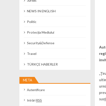
Juridic
NEWS IN ENGLISH
Politic
Protecția Mediului
Security&Defense
Auto
regl
Travel
invi
TÜRKÇE HABERLER
„Ţin
ulti
META
urmă
Autentificare
prev
susţ
Intrări
RSS