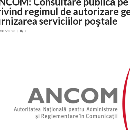
NCOM: Consultare publică pe 
rivind regimul de autorizare g
 de locuri noi la Zlatna prin Programul...
15/07/2026
erea publică pentru proiectul de lege care...
15/07/2026
urnizarea serviciilor poştale
bis descoperit într-un colet și ascu...
15/07/2026
8/07/2023
0
ă la efortul național pentru protejar...
04/08/2026
FIDELIS din luna august
04/08/2026
ectul Catalogului național al zonelor pri...
04/08/2026