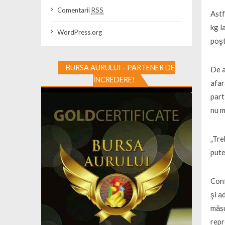
Comentarii
RSS
Astf
kg l
WordPress.org
poşt
BURSA AURULUI - PARTENER DE
De a
ÎNCREDERE!
afar
part
nu m
„Tre
pute
Conf
şi a
măsu
repr