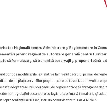
ritatea Naţională pentru Administrare şi Reglementare în Comun
ementări privind regimul de autorizare generală pentru furnizare
tate să formuleze şi să transmită observaţii şi propuneri până la
ând cont de modificările legislative la nivelul cadrului primar de reg
mii ani de pe piaţa serviciilor poştale, care au favorizat dezvoltarea p
reşte adoptarea unui nou cadru de reglementare şi abrogarea decizie
ederilor legislaţiei secundare cu legislaţia primară în materie şi adap
in reprezentanţii ANCOM, într-un comunicat remis AGERPRES.