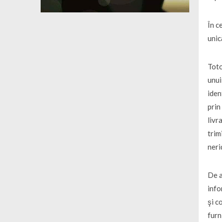
În c
unic
Toto
unui
iden
prin
livr
trim
neri
De a
info
şi c
furn