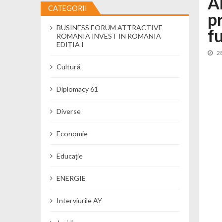
A
CATEGORII
p
Încă o creșă modernă pentru Alba: 40
BUSINESS FORUM ATTRACTIVE
Ministerul Mediului derulează dezbat
f
ROMANIA INVEST IN ROMANIA
Percheziții și flagrant în Neamț: cana
EDIȚIA I
2
Ministerul Apărării Naționale particip
Cultură
Dobânzi de pânã la 7,50% la ediția 
MMAP pune în consultare publică proi
Diplomacy 61
Diverse
Economie
Educație
ENERGIE
Interviurile AY