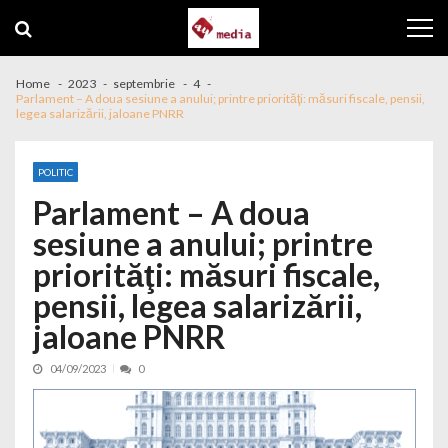
Skip to navigation
Skip to content
Home
2023
septembrie
4
Parlament – A doua sesiune a anului; printre priorităţi: măsuri fiscale, pensii,
legea salarizării, jaloane PNRR
POLITIC
Parlament – A doua
sesiune a anului; printre
priorităţi: măsuri fiscale,
pensii, legea salarizării,
jaloane PNRR
04/09/2023
0