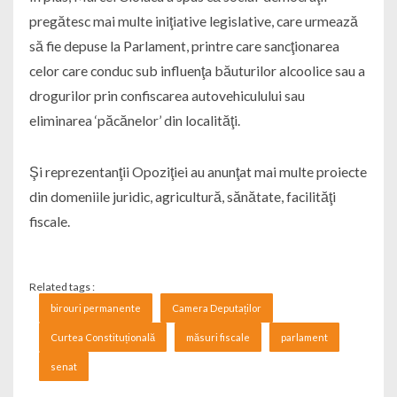
pregătesc mai multe iniţiative legislative, care urmează
să fie depuse la Parlament, printre care sancţionarea
celor care conduc sub influenţa băuturilor alcoolice sau a
drogurilor prin confiscarea autovehiculului sau
eliminarea ‘păcănelor’ din localităţi.
Şi reprezentanţii Opoziţiei au anunţat mai multe proiecte
din domeniile juridic, agricultură, sănătate, facilităţi
fiscale.
Related tags :
birouri permanente
Camera Deputaților
Curtea Constituțională
măsuri fiscale
parlament
senat