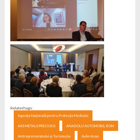
Related tags :
Agenția Națională pentru Protecția Mediului
AKS METALS PRECIOUS
ANADOLU AUTOMOBIL ROM
Antreprenoriatului și Turismului
Aylin Asan