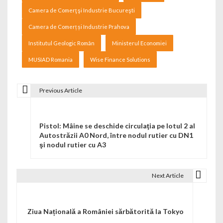
Camera de Comerţ şi Industrie Bucureşti
Camera de Comerț și Industrie Prahova
Institutul Geologic Român
Ministerul Economiei
MUSIAD Romania
Wise Finance Solutions
Previous Article
Navigare în articole
Pistol: Mâine se deschide circulaţia pe lotul 2 al
Autostrăzii A0 Nord, între nodul rutier cu DN1
şi nodul rutier cu A3
Next Article
Ziua Națională a României sărbătorită la Tokyo