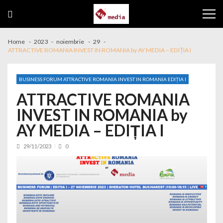
Skip to navigation
Skip to content
Home
2023
noiembrie
29
ATTRACTIVE ROMANIA INVEST IN ROMANIA by AY MEDIA – EDIȚIA I
BUSINESS FORUM ATTRACTIVE ROMANIA INVEST IN ROMANIA EDIȚIA I
ATTRACTIVE ROMANIA
INVEST IN ROMANIA by
AY MEDIA – EDIȚIA I
29/11/2023
0