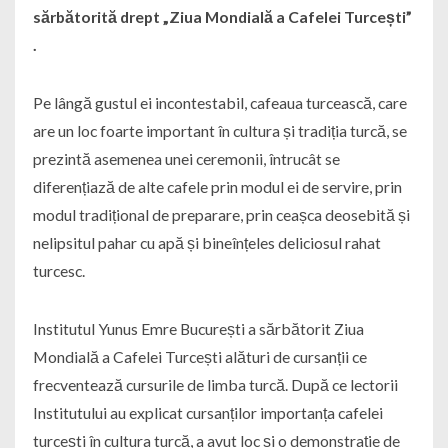
sărbătorită drept „Ziua Mondială a Cafelei Turcești”
.
Pe lângă gustul ei incontestabil, cafeaua turcească, care
are un loc foarte important în cultura și tradiția turcă, se
prezintă asemenea unei ceremonii, întrucât se
diferențiază de alte cafele prin modul ei de servire, prin
modul tradițional de preparare, prin ceașca deosebită și
nelipsitul pahar cu apă și bineînțeles deliciosul rahat
turcesc.
Institutul Yunus Emre București a sărbătorit Ziua
Mondială a Cafelei Turcești alături de cursanții ce
frecventează cursurile de limba turcă. După ce lectorii
Institutului au explicat cursanților importanța cafelei
turcești în cultura turcă, a avut loc și o demonstrație de