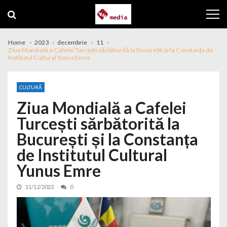
Skip to navigation
Skip to content
Home
2023
decembrie
11
Ziua Mondială a Cafelei Turcești sărbătorită la București și la Constanța de
Institutul Cultural Yunus Emre
CULTURĂ
Ziua Mondială a Cafelei
Turcești sărbătorită la
București și la Constanța
de Institutul Cultural
Yunus Emre
11/12/2023
0