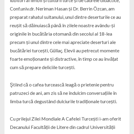
iubitori ai limbii și culturii turce și de cadrele didactice,
Conf.univ.dr. Neriman Hasan și Dr. Berrin Özcan, am
preparat rahatul sultanului, unul dintre deserturile ce au
reușit să dăinuiască până în zilele noastre avându-și
originile în bucătăria otomană din secolul al 18-lea
precum și unul dintre cele mai apreciate deserturi ale
bucătăriei turcești, Güllaç. Elevii au petrecut momente
foarte emoționante și distractive, în timp ce au învățat
cum să prepare deliciile turcești.
Ştiind că o cafea turcească leagă o prietenie pentru
patruzeci de ani, am zis să ne îndulcim conversațiile în
limba turcă degustând dulciurile tradiționale turcești.
Cu prilejul Zilei Mondiale A Cafelei Turcești i-am oferit
Decanului Facultății de Litere din cadrul Universității