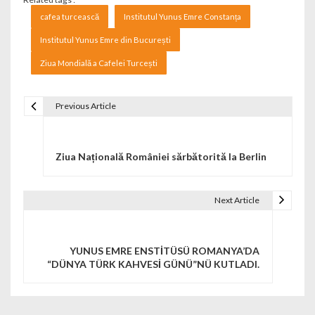
cafea turcească
Institutul Yunus Emre Constanța
Institutul Yunus Emre din București
Ziua Mondială a Cafelei Turcești
Previous Article
Navigare în articole
Ziua Națională României sărbătorită la Berlin
Next Article
YUNUS EMRE ENSTİTÜSÜ ROMANYA’DA
“DÜNYA TÜRK KAHVESİ GÜNÜ”NÜ KUTLADI.