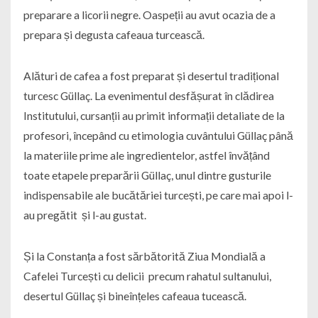
preparare a licorii negre. Oaspeții au avut ocazia de a
prepara și degusta cafeaua turcească.
Alături de cafea a fost preparat și desertul tradițional
turcesc Güllaç. La evenimentul desfășurat în clădirea
Institutului, cursanții au primit informații detaliate de la
profesori, începând cu etimologia cuvântului Güllaç până
la materiile prime ale ingredientelor, astfel învățând
toate etapele preparării Güllaç, unul dintre gusturile
indispensabile ale bucătăriei turcești, pe care mai apoi l-
au pregătit și l-au gustat.
Și la Constanța a fost sărbătorită Ziua Mondială a
Cafelei Turcești cu delicii precum rahatul sultanului,
desertul Güllaç și bineînțeles cafeaua tucească.