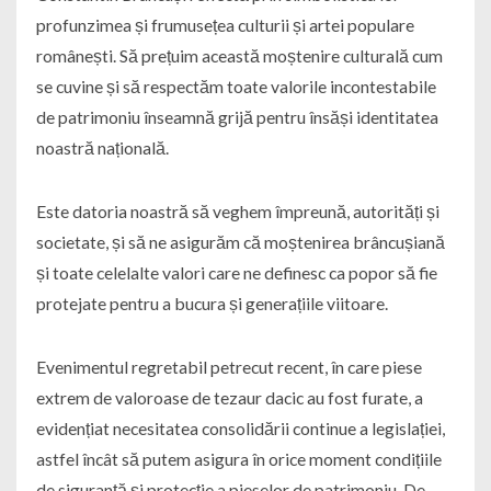
profunzimea și frumusețea culturii și artei populare
românești. Să prețuim această moștenire culturală cum
se cuvine și să respectăm toate valorile incontestabile
de patrimoniu înseamnă grijă pentru însăși identitatea
noastră națională.
Este datoria noastră să veghem împreună, autorități și
societate, și să ne asigurăm că moștenirea brâncușiană
și toate celelalte valori care ne definesc ca popor să fie
protejate pentru a bucura și generațiile viitoare.
Evenimentul regretabil petrecut recent, în care piese
extrem de valoroase de tezaur dacic au fost furate, a
evidențiat necesitatea consolidării continue a legislației,
astfel încât să putem asigura în orice moment condițiile
de siguranță și protecție a pieselor de patrimoniu. De