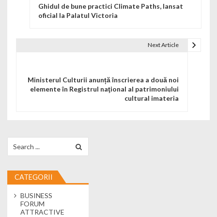
Ghidul de bune practici Climate Paths, lansat
oficial la Palatul Victoria
Next Article
Ministerul Culturii anunță înscrierea a două noi
elemente în Registrul naţional al patrimoniului
cultural imateria
Search for:
CATEGORII
BUSINESS
FORUM
ATTRACTIVE