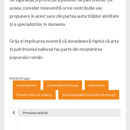
aceea, consider binevenită orice contribuție sau
propunere în acest sens din partea autorităților abilitate
și a specialiștilor în domeniu.
Grija și implicarea noastră să dovedească faptul că arta
și patrimoniul național fac parte din moștenirea
poporului român.
Related tags :
artiști plastici
Constantin Brâncuşi
patrimoniu
Premier Marcel Ciolacu
Ziua Națională Constantin Brâncuși
Previous Article
Navigare în articole