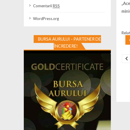
„Ace
Comentarii
RSS
mini
WordPress.org
Relat
BURSA AURULUI - PARTENER DE
ÎNCREDERE!
Na