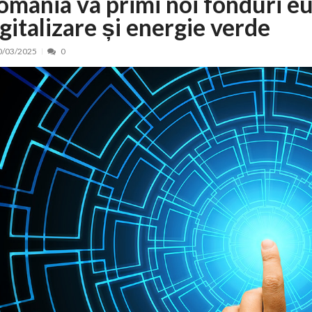
omânia va primi noi fonduri e
igitalizare și energie verde
nt, peste 5.000 de noi locuri în creșe...
15/07/2026
 de locuri noi la Zlatna prin Programul...
15/07/2026
0/03/2025
0
erea publică pentru proiectul de lege care...
15/07/2026
bis descoperit într-un colet și ascu...
15/07/2026
ă la efortul național pentru protejar...
04/08/2026
FIDELIS din luna august
04/08/2026
ectul Catalogului național al zonelor pri...
04/08/2026