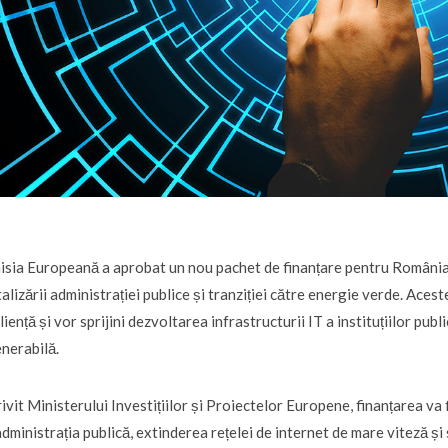
sia Europeană a aprobat un nou pachet de finanțare pentru România, 
talizării administrației publice și tranziției către energie verde. Ace
liență și vor sprijini dezvoltarea infrastructurii IT a instituțiilor publ
nerabilă.
ivit Ministerului Investițiilor și Proiectelor Europene, finanțarea va
administrația publică, extinderea rețelei de internet de mare viteză și