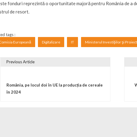
ste fonduri reprezintă o oportunitate majoră pentru România de a dev
strul de resort.
ed tags :
Comisia Europeană
Digitalizare
IT
Ministerul Investiţiilor şi Proie
Previous Article
vigare în articole
România, pe locul doi în UE la producția de cereale
W
în 2024