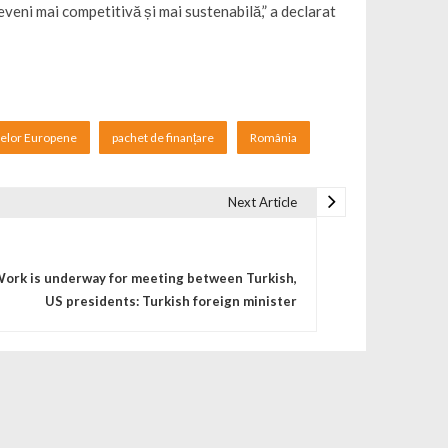
eni mai competitivă și mai sustenabilă,” a declarat
ctelor Europene
pachet de finanțare
România
Next Article
ork is underway for meeting between Turkish,
US presidents: Turkish foreign minister