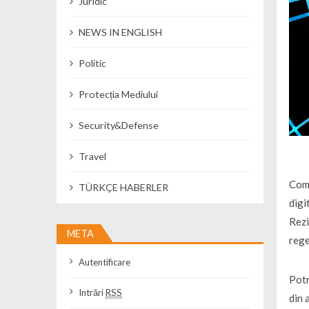
Juridic
NEWS IN ENGLISH
Politic
Protecția Mediului
Security&Defense
Travel
Comi
TÜRKÇE HABERLER
digi
Rezi
META
rege
Autentificare
Potr
Intrări
RSS
din 