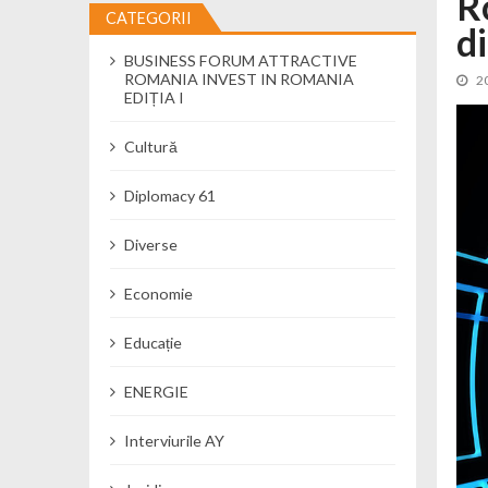
R
CATEGORII
d
Cseke Attila: Am creat, până în preze
BUSINESS FORUM ATTRACTIVE
Încă o creșă modernă pentru Alba: 40
ROMANIA INVEST IN ROMANIA
2
Ministerul Mediului derulează dezbat
EDIȚIA I
Percheziții și flagrant în Neamț: cana
Cultură
Ministerul Apărării Naționale particip
Dobânzi de pânã la 7,50% la ediția 
Diplomacy 61
MMAP pune în consultare publică proi
Diverse
Economie
Educație
ENERGIE
Interviurile AY