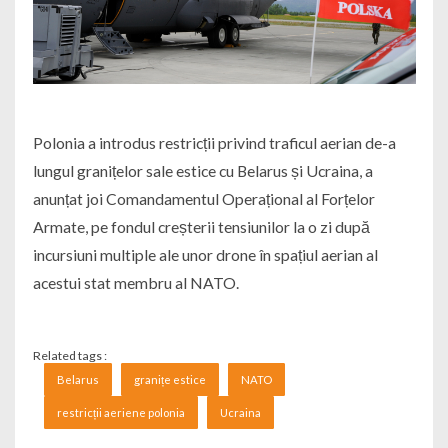
Polonia a introdus restricții privind traficul aerian de-a
lungul granițelor sale estice cu Belarus și Ucraina, a
anunțat joi Comandamentul Operațional al Forțelor
Armate, pe fondul creșterii tensiunilor la o zi după
incursiuni multiple ale unor drone în spațiul aerian al
acestui stat membru al NATO.
Related tags :
Belarus
granițe estice
NATO
restricții aeriene polonia
Ucraina