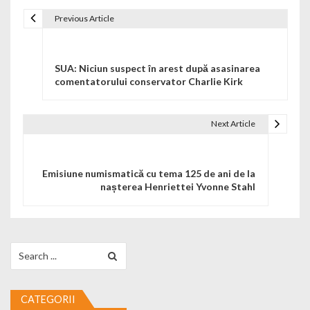
Previous Article
Navigare în articole
SUA: Niciun suspect în arest după asasinarea
comentatorului conservator Charlie Kirk
Next Article
Emisiune numismatică cu tema 125 de ani de la
nașterea Henriettei Yvonne Stahl
Search for:
CATEGORII