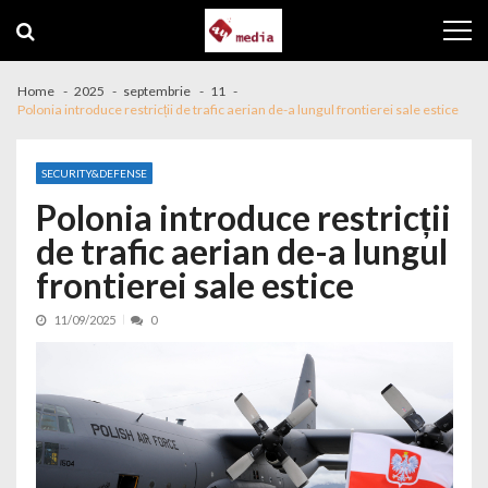
Skip to navigation
Skip to content
Home
2025
septembrie
11
Polonia introduce restricții de trafic aerian de-a lungul frontierei sale estice
SECURITY&DEFENSE
Polonia introduce restricții
de trafic aerian de-a lungul
frontierei sale estice
11/09/2025
0