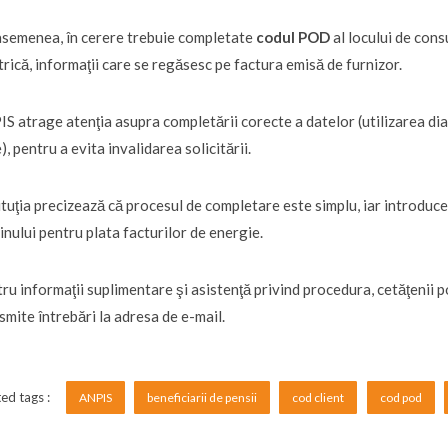
semenea, în cerere trebuie completate
codul POD
al locului de con
trică, informaţii care se regăsesc pe factura emisă de furnizor.
S atrage atenţia asupra completării corecte a datelor (utilizarea d
e), pentru a evita invalidarea solicitării.
ituţia precizează că procesul de completare este simplu, iar introduc
jinului pentru plata facturilor de energie.
ru informaţii suplimentare şi asistenţă privind procedura, cetăţenii 
smite întrebări la adresa de e-mail.
ed tags :
ANPIS
beneficiarii de pensii
cod client
cod pod