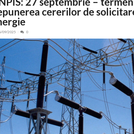
NPIS: 27 septembrie – termen
epunerea cererilor de solicitar
nt, peste 5.000 de noi locuri în creșe...
15/07/2026
 de locuri noi la Zlatna prin Programul...
15/07/2026
nergie
erea publică pentru proiectul de lege care...
15/07/2026
6/09/2025
0
bis descoperit într-un colet și ascu...
15/07/2026
ă la efortul național pentru protejar...
04/08/2026
FIDELIS din luna august
04/08/2026
ectul Catalogului național al zonelor pri...
04/08/2026