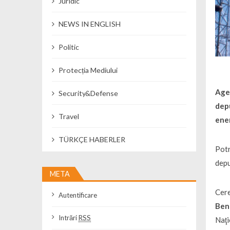
Juridic
NEWS IN ENGLISH
Politic
Protecția Mediului
Agen
Security&Defense
depu
Travel
ener
TÜRKÇE HABERLER
Potr
depu
META
Cere
Autentificare
Bene
Intrări
RSS
Naţi