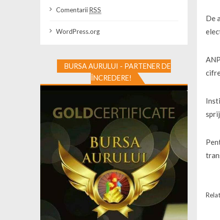
Comentarii
RSS
De a
elec
WordPress.org
ANPI
BURSA AURULUI - PARTENER DE
cifr
ÎNCREDERE!
Inst
spri
Pent
tran
Relat