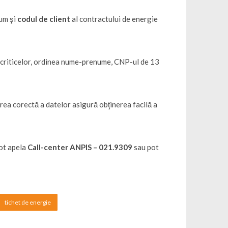
sum şi
codul de client
al contractului de energie
iacriticelor, ordinea nume-prenume, CNP-ul de 13
erea corectă a datelor asigură obţinerea facilă a
pot apela
Call-center ANPIS – 021.9309
sau pot
tichet de energie