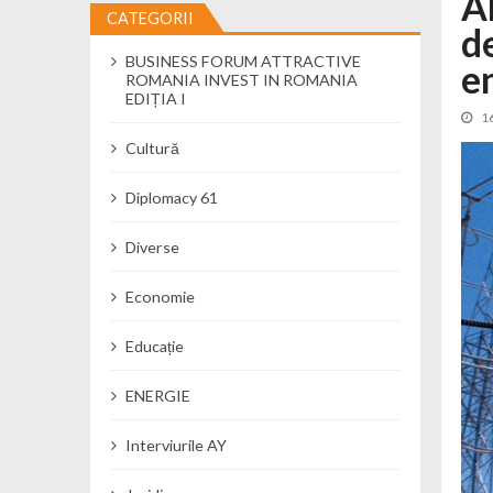
A
CATEGORII
d
Cseke Attila: Am creat, până în preze
BUSINESS FORUM ATTRACTIVE
Încă o creșă modernă pentru Alba: 40
e
ROMANIA INVEST IN ROMANIA
Ministerul Mediului derulează dezbat
EDIȚIA I
1
Percheziții și flagrant în Neamț: cana
Cultură
Ministerul Apărării Naționale particip
Dobânzi de pânã la 7,50% la ediția 
Diplomacy 61
MMAP pune în consultare publică proi
Diverse
Economie
Educație
ENERGIE
Interviurile AY