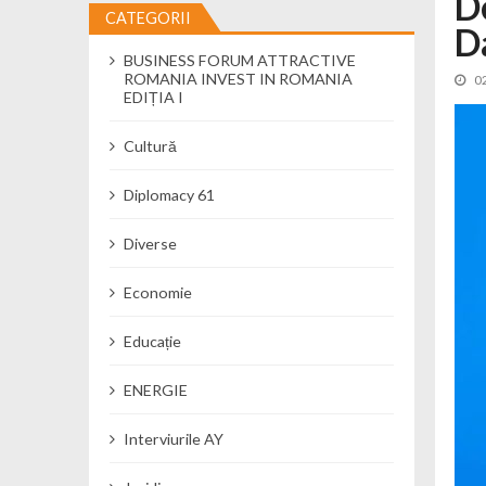
D
CATEGORII
D
Cseke Attila: Am creat, până în preze
BUSINESS FORUM ATTRACTIVE
Încă o creșă modernă pentru Alba: 40
ROMANIA INVEST IN ROMANIA
0
Ministerul Mediului derulează dezbat
EDIȚIA I
Percheziții și flagrant în Neamț: cana
Cultură
Ministerul Apărării Naționale particip
Dobânzi de pânã la 7,50% la ediția 
Diplomacy 61
MMAP pune în consultare publică proi
Diverse
Economie
Educație
ENERGIE
Interviurile AY