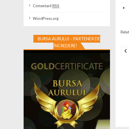
Comentarii
RSS
WordPress.org
Relat
BURSA AURULUI - PARTENER DE
ÎNCREDERE!
Na