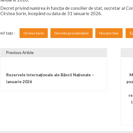
Decret privind numirea în funcția de consilier de stat, secretar al Co
Cîrstea Sorin, începând cu data de 31 ianuarie 2026.
ed tags :
Cîrstea Sorin
Decrete prezidențiale
Nicușor Dan
Șo
Previous Article
vigare în articole
Rezervele internaţionale ale Băncii Naționale –
M
ianuarie 2026
poz
re