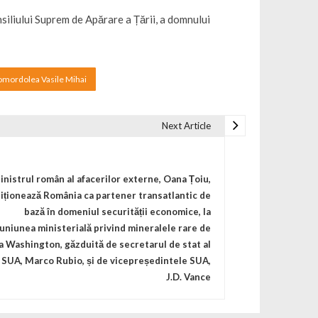
nsiliului Suprem de Apărare a Țării, a domnului
mordolea Vasile Mihai
Next Article
inistrul român al afacerilor externe, Oana Țoiu,
iționează România ca partener transatlantic de
bază în domeniul securității economice, la
uniunea ministerială privind mineralele rare de
la Washington, găzduită de secretarul de stat al
SUA, Marco Rubio, și de vicepreședintele SUA,
J.D. Vance