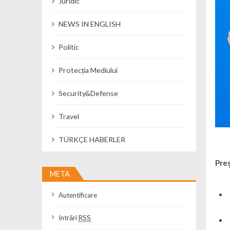
Juridic
NEWS IN ENGLISH
Politic
Protecția Mediului
Security&Defense
Travel
TÜRKÇE HABERLER
Preș
META
Autentificare
Intrări
RSS