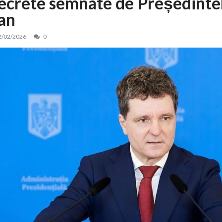
ecrete semnate de Președinte
an
nt, peste 5.000 de noi locuri în creșe...
15/07/2026
 de locuri noi la Zlatna prin Programul...
15/07/2026
2/02/2026
0
erea publică pentru proiectul de lege care...
15/07/2026
bis descoperit într-un colet și ascu...
15/07/2026
ă la efortul național pentru protejar...
04/08/2026
FIDELIS din luna august
04/08/2026
ectul Catalogului național al zonelor pri...
04/08/2026