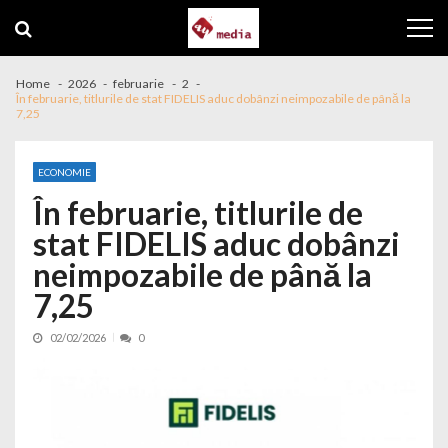
Skip to navigation
Skip to content
Home
2026
februarie
2
În februarie, titlurile de stat FIDELIS aduc dobânzi neimpozabile de până la
7,25
ECONOMIE
În februarie, titlurile de
stat FIDELIS aduc dobânzi
neimpozabile de până la
7,25
02/02/2026
0