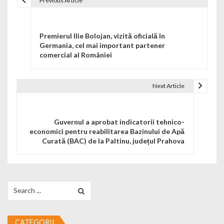
Previous Article
Navigare în articole
Premierul Ilie Bolojan, vizită oficială în
Germania, cel mai important partener
comercial al României
Next Article
Guvernul a aprobat indicatorii tehnico-
economici pentru reabilitarea Bazinului de Apă
Curată (BAC) de la Paltinu, județul Prahova
Search for:
CATEGORII