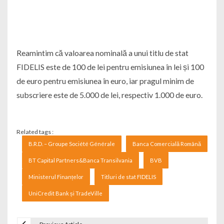
Reamintim că valoarea nominală a unui titlu de stat
FIDELIS este de 100 de lei pentru emisiunea în lei și 100
de euro pentru emisiunea în euro, iar pragul minim de
subscriere este de 5.000 de lei, respectiv 1.000 de euro.
Related tags :
B.R.D. – Groupe Société Générale
Banca Comercială Română
BT Capital Partners&Banca Transilvania
BVB
Ministerul Finanțelor
Titluri de stat FIDELIS
UniCredit Bank și TradeVille