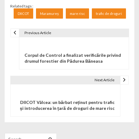
Related tags :
DIICOT
Maramureș
mare risc
trafic de droguri
Previous Article
Navigare în articole
Corpul de Control a finalizat verificările privind
drumul forestier din Pădurea Băneasa
Next Article
DIICOT Vâlcea: un bărbat reținut pentru trafic
și introducerea în țară de droguri de mare risc
Search for: