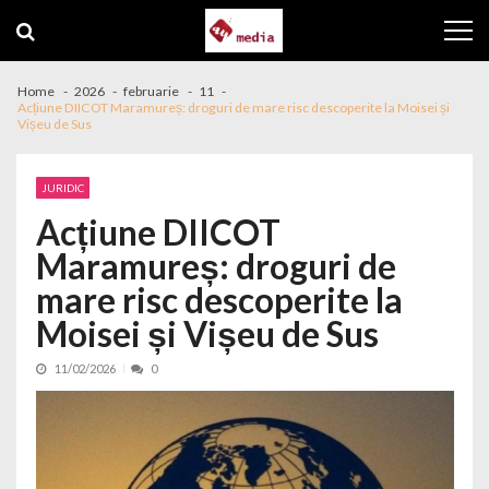
Skip to navigation
Skip to content
Home
2026
februarie
11
Acțiune DIICOT Maramureș: droguri de mare risc descoperite la Moisei și
Vișeu de Sus
JURIDIC
Acțiune DIICOT
Maramureș: droguri de
mare risc descoperite la
Moisei și Vișeu de Sus
11/02/2026
0