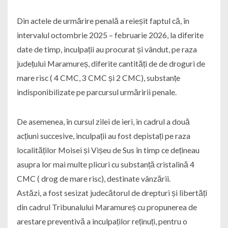
Din actele de urmărire penală a reieșit faptul că, în
intervalul octombrie 2025 – februarie 2026, la diferite
date de timp, inculpații au procurat și vândut, pe raza
județului Maramureș, diferite cantități de de droguri de
mare risc ( 4 CMC, 3 CMC și 2 CMC), substanțe
indisponibilizate pe parcursul urmăririi penale.
De asemenea, în cursul zilei de ieri, in cadrul a două
acțiuni succesive, inculpații au fost depistați pe raza
localităților Moisei și Vișeu de Sus în timp ce dețineau
asupra lor mai multe plicuri cu substanță cristalină 4
CMC ( drog de mare risc), destinate vânzării.
Astăzi, a fost sesizat judecătorul de drepturi și libertăți
din cadrul Tribunalului Maramureș cu propunerea de
arestare preventivă a inculpaților reținuți, pentru o