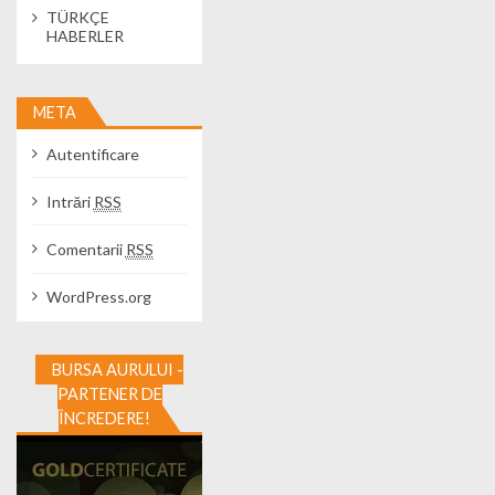
TÜRKÇE
HABERLER
META
Autentificare
Intrări
RSS
Comentarii
RSS
WordPress.org
BURSA AURULUI -
PARTENER DE
ÎNCREDERE!