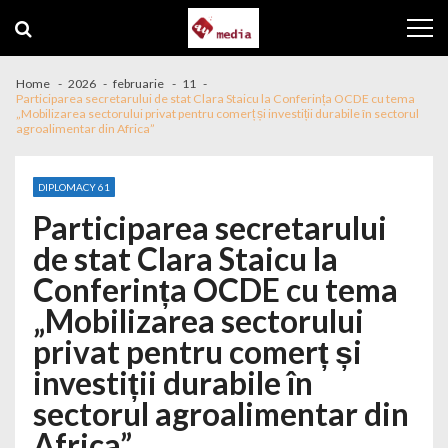
Skip to navigation
Skip to content
Home
2026
februarie
11
Participarea secretarului de stat Clara Staicu la Conferința OCDE cu tema
„Mobilizarea sectorului privat pentru comerț și investiții durabile în sectorul
agroalimentar din Africa”
DIPLOMACY 61
Participarea secretarului
de stat Clara Staicu la
Conferința OCDE cu tema
„Mobilizarea sectorului
privat pentru comerț și
investiții durabile în
sectorul agroalimentar din
Africa”