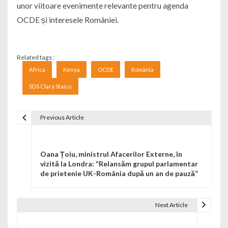
unor viitoare evenimente relevante pentru agenda
OCDE și interesele României.
Related tags :
Africa
Kenya
OCDE
România
SDS Clara Staicu
Previous Article
Navigare în articole
Oana Țoiu, ministrul Afacerilor Externe, în
vizită la Londra: “Relansăm grupul parlamentar
de prietenie UK-România după un an de pauză”
Next Article