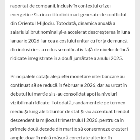
raportat de companii, inclusiv în contextul crizei
energetice și a incertitudinii mari generate de conflictul
din Orientul Mijlociu. Totodată, dinamica anuală a
salariului brut nominal și-a accelerat descreșterea în luna
ianuarie 2026, iar cea a costului unitar cu forța de muncă
din industrie s-a redus semnificativ față de nivelurile încă
ridicate înregistrate în a două jumătate a anului 2025.
Principalele cotații ale pieței monetare interbancare au
continuat să se reducă în februarie 2026, dar au urcat în
debutul lui martie și s-au consolidat apoi la niveluri
vizibil mai ridicate. Totodată, randamentele pe termen
mediu și lung ale titlurilor de stat și-au accentuat trendul
descendent la mijlocul trimestrului I 2026, pentru ca în
primele două decade din martie să consemneze creșteri
ample, doar în mică măsură corectate ulterior, în