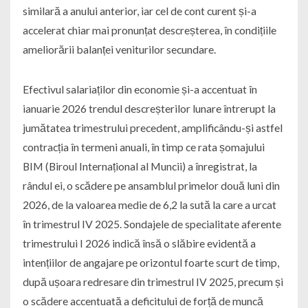
similară a anului anterior, iar cel de cont curent și-a
accelerat chiar mai pronunțat descreșterea, în condițiile
ameliorării balanței veniturilor secundare.
Efectivul salariaților din economie și-a accentuat în
ianuarie 2026 trendul descreșterilor lunare întrerupt la
jumătatea trimestrului precedent, amplificându-și astfel
contracția în termeni anuali, în timp ce rata șomajului
BIM (Biroul Internațional al Muncii) a înregistrat, la
rândul ei, o scădere pe ansamblul primelor două luni din
2026, de la valoarea medie de 6,2 la sută la care a urcat
în trimestrul IV 2025. Sondajele de specialitate aferente
trimestrului I 2026 indică însă o slăbire evidentă a
intențiilor de angajare pe orizontul foarte scurt de timp,
după ușoara redresare din trimestrul IV 2025, precum și
o scădere accentuată a deficitului de forță de muncă