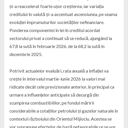
și-a reaccelerat foarte ușor creșterea, iar variația
creditului în valută și-a accentuat ascensiunea, pe seama
evoluției împrumuturilor societăților nefinanciare.
Ponderea componentei în lei în creditul acordat
sectorului privat a continuat să se reducă, ajungând la
67,8 la sută în februarie 2026, de la 68,2 la sută în
decembrie 2025.
Potrivit actualelor evaluări, rata anuală a inflației va
crește în intervalul martie-iunie 2026 la valori mai
ridicate decât cele previzionate anterior, în principal ca
urmare a influențelor anticipate să decurgă din
scumpirea combustibililor, pe fondul măririi
considerabile a cotațiilor petrolului și gazelor naturale în
contextul războiului din Orientul Mijlociu. Acestea se
vor suprapune efectelor de bază nefavorabile ce se vor