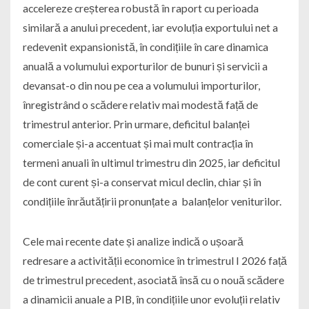
accelereze creșterea robustă în raport cu perioada
similară a anului precedent, iar evoluția exportului net a
redevenit expansionistă, în condițiile în care dinamica
anuală a volumului exporturilor de bunuri și servicii a
devansat-o din nou pe cea a volumului importurilor,
înregistrând o scădere relativ mai modestă față de
trimestrul anterior. Prin urmare, deficitul balanței
comerciale și-a accentuat și mai mult contracția în
termeni anuali în ultimul trimestru din 2025, iar deficitul
de cont curent și-a conservat micul declin, chiar și în
condițiile înrăutățirii pronunțate a balanțelor veniturilor.
Cele mai recente date și analize indică o ușoară
redresare a activității economice în trimestrul I 2026 față
de trimestrul precedent, asociată însă cu o nouă scădere
a dinamicii anuale a PIB, în condițiile unor evoluții relativ