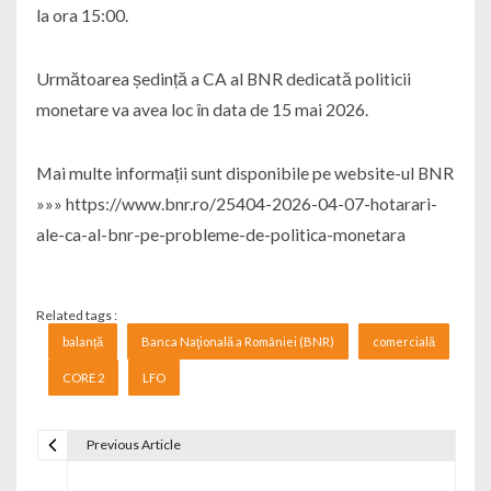
la ora 15:00.
Următoarea ședință a CA al BNR dedicată politicii
monetare va avea loc în data de 15 mai 2026.
Mai multe informații sunt disponibile pe website-ul BNR
»»» https://www.bnr.ro/25404-2026-04-07-hotarari-
ale-ca-al-bnr-pe-probleme-de-politica-monetara
Related tags :
balanță
Banca Naţională a României (BNR)
comercială
CORE 2
LFO
Previous Article
Navigare în articole