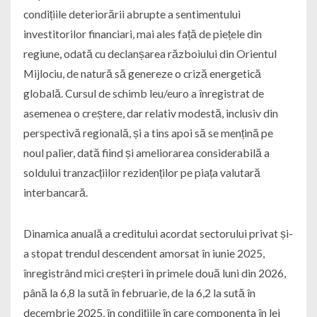
condițiile deteriorării abrupte a sentimentului
investitorilor financiari, mai ales față de piețele din
regiune, odată cu declanșarea războiului din Orientul
Mijlociu, de natură să genereze o criză energetică
globală. Cursul de schimb leu/euro a înregistrat de
asemenea o creștere, dar relativ modestă, inclusiv din
perspectivă regională, și a tins apoi să se mențină pe
noul palier, dată fiind și ameliorarea considerabilă a
soldului tranzacțiilor rezidenților pe piața valutară
interbancară.
Dinamica anuală a creditului acordat sectorului privat și-
a stopat trendul descendent amorsat în iunie 2025,
înregistrând mici creșteri în primele două luni din 2026,
până la 6,8 la sută în februarie, de la 6,2 la sută în
decembrie 2025, în condițiile în care componenta în lei