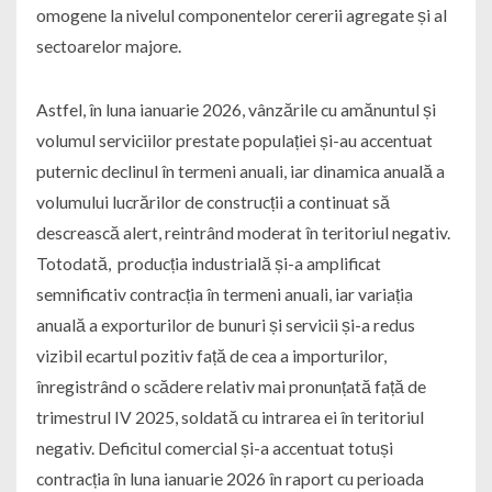
omogene la nivelul componentelor cererii agregate și al
sectoarelor majore.
Astfel, în luna ianuarie 2026, vânzările cu amă­nuntul și
volumul serviciilor prestate populației și-au accentuat
puternic declinul în termeni anuali, iar dinamica anuală a
volumului lucrărilor de construcții a continuat să
descrească alert, reintrând moderat în teritoriul negativ.
Totodată, producția industrială și-a amplificat
semnificativ contracția în termeni anuali, iar variația
anuală a exporturilor de bunuri și servicii și-a redus
vizibil ecartul pozitiv față de cea a importurilor,
înregistrând o scădere relativ mai pronunțată față de
trimestrul IV 2025, soldată cu intrarea ei în teritoriul
negativ. Deficitul comercial și-a accentuat totuși
contracția în luna ianuarie 2026 în raport cu perioada