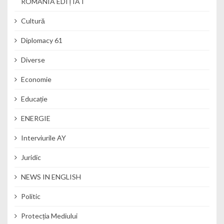
ROMANIA EDIȚIA I
Cultură
Diplomacy 61
Diverse
Economie
Educație
ENERGIE
Interviurile AY
Juridic
NEWS IN ENGLISH
Politic
Protecția Mediului