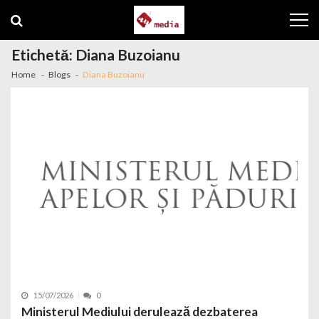
Skip to navigation
Skip to content
Etichetă: Diana Buzoianu
Home
Blogs
Diana Buzoianu
15/07/2026
0
Ministerul Mediului derulează dezbaterea