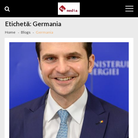
Skip to navigation
Skip to content
Etichetă: Germania
Home
Blogs
Germania