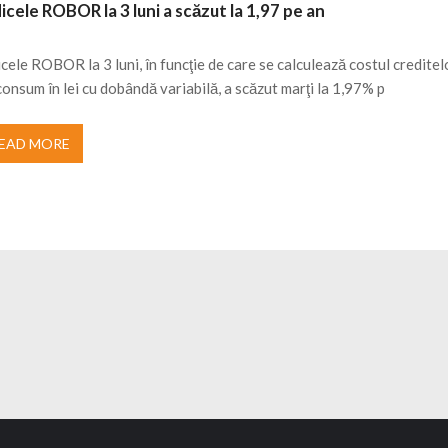
icele ROBOR la 3 luni a scăzut la 1,97 pe an
icele ROBOR la 3 luni, în funcţie de care se calculează costul creditel
consum în lei cu dobândă variabilă, a scăzut marţi la 1,97% p
EAD MORE