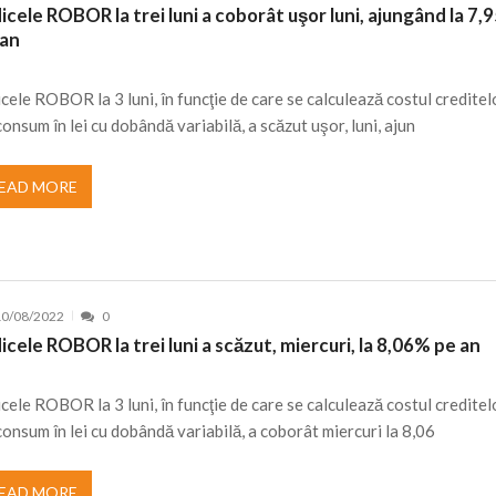
icele ROBOR la trei luni a coborât uşor luni, ajungând la 7
nt, peste 5.000 de noi locuri în creșe...
15/07/2026
 an
 de locuri noi la Zlatna prin Programul...
15/07/2026
erea publică pentru proiectul de lege care...
icele ROBOR la 3 luni, în funcţie de care se calculează costul creditel
15/07/2026
consum în lei cu dobândă variabilă, a scăzut uşor, luni, ajun
bis descoperit într-un colet și ascu...
15/07/2026
ă la efortul național pentru protejar...
04/08/2026
EAD MORE
FIDELIS din luna august
04/08/2026
ectul Catalogului național al zonelor pri...
04/08/2026
10/08/2022
0
icele ROBOR la trei luni a scăzut, miercuri, la 8,06% pe an
icele ROBOR la 3 luni, în funcţie de care se calculează costul creditel
consum în lei cu dobândă variabilă, a coborât miercuri la 8,06
EAD MORE