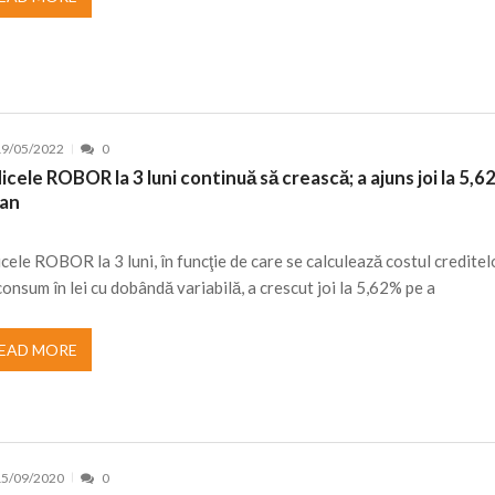
19/05/2022
0
icele ROBOR la 3 luni continuă să crească; a ajuns joi la 5,
 an
icele ROBOR la 3 luni, în funcţie de care se calculează costul creditel
consum în lei cu dobândă variabilă, a crescut joi la 5,62% pe a
EAD MORE
15/09/2020
0