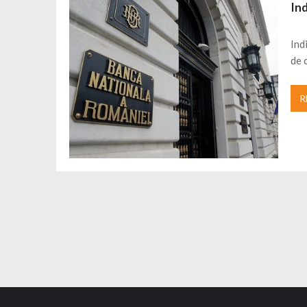
Ind
Ind
de 
R