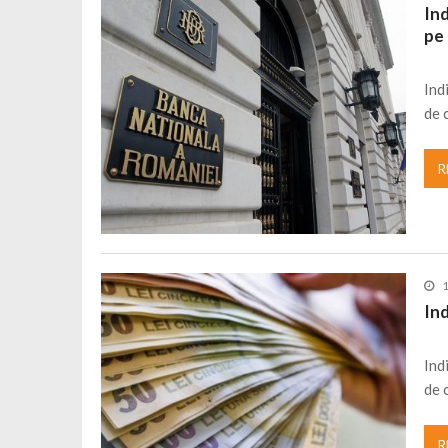
Ind
Cseke Attila: Am creat, până în preze
pe
Încă o creșă modernă pentru Alba: 40
Ministerul Mediului derulează dezbat
Ind
de 
Percheziții și flagrant în Neamț: cana
Ministerul Apărării Naționale particip
R
Dobânzi de pânã la 7,50% la ediția 
MMAP pune în consultare publică proi
Ind
Ind
de 
R