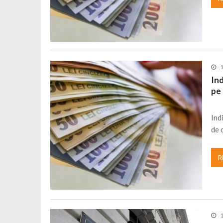
Ind
pe
Ind
de 
R