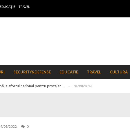
EDUCAȚIE
TRAVEL
 de locuri noi la Zlatna prin Programul...
15/07/2026
erea publică pentru proiectul de lege care...
15/07/2026
URI
SECURITY&DEFENSE
EDUCAȚIE
TRAVEL
CULTURĂ
bis descoperit într-un colet și ascu...
15/07/2026
ă la efortul național pentru protejar...
04/08/2026
FIDELIS din luna august
04/08/2026
ectul Catalogului național al zonelor pri...
04/08/2026
r de schimb ale pieței valutare în format...
04/08/2026
n pe tema energiei
04/08/2026
29/08/2022
0
zut în perioada ianuarie–mai 2026
15/07/2026