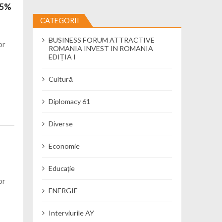
,95%
CATEGORII
BUSINESS FORUM ATTRACTIVE
or
ROMANIA INVEST IN ROMANIA
EDIȚIA I
Cultură
Diplomacy 61
Diverse
Economie
Educație
or
ENERGIE
Interviurile AY