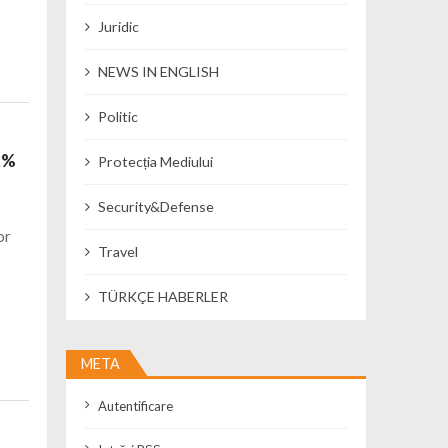
Juridic
NEWS IN ENGLISH
Politic
62%
Protecția Mediului
Security&Defense
or
Travel
TÜRKÇE HABERLER
META
Autentificare