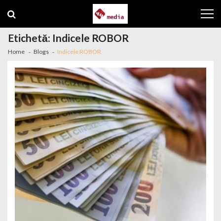
Skip to navigation
Skip to content
Etichetă: Indicele ROBOR
Home
Blogs
Indicele ROBOR